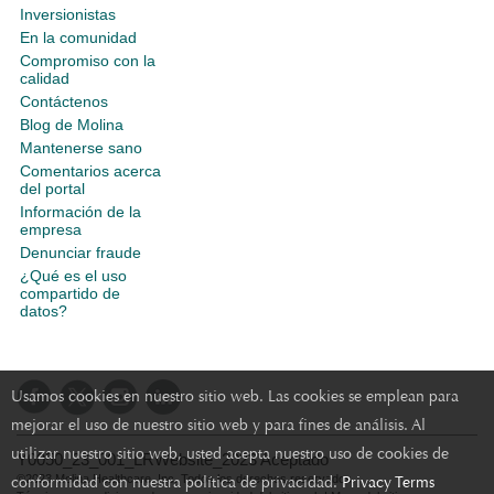
Inversionistas
En la comunidad
Compromiso con la
calidad
Contáctenos
Blog de Molina
Mantenerse sano
Comentarios acerca
del portal
Información de la
empresa
Denunciar fraude
¿Qué es el uso
compartido de
datos?
Usamos cookies en nuestro sitio web. Las cookies se emplean para
mejorar el uso de nuestro sitio web y para fines de análisis. Al
utilizar nuestro sitio web, usted acepta nuestro uso de cookies de
Y0050_23_001_LRWebsite_2023 Aceptado
conformidad con nuestra política de privacidad.
©2023 Molina Healthcare, Inc. Todos los derechos reservados.
Privacy Terms