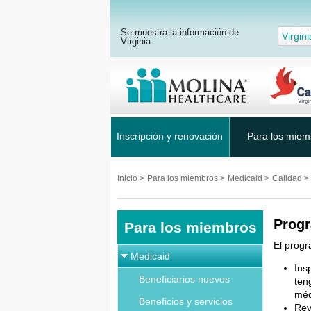
Se muestra la información de
Virgini
Virginia
Inscripción y renovación
Para los miem
Inicio
>
Para los miembros
>
Medicaid
>
Calidad
>
Progr
Para los miembros
El progr
Medicaid
Ins
Beneficiarios nuevos
ten
méd
Beneficios y servicios
Rev