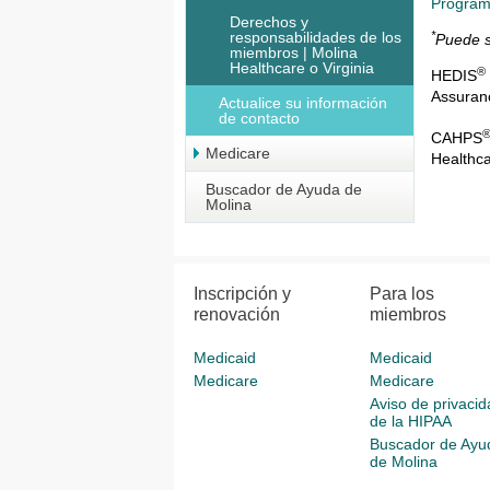
Program
Derechos y
*
responsabilidades de los
Puede s
miembros | Molina
Healthcare o Virginia
®
HEDIS
Assuran
Actualice su información
de contacto
CAHPS
Medicare
Healthc
Buscador de Ayuda de
Molina
Inscripción y
Para los
renovación
miembros
Medicaid
Medicaid
Medicare
Medicare
Aviso de privacid
de la HIPAA
Buscador de Ayu
de Molina