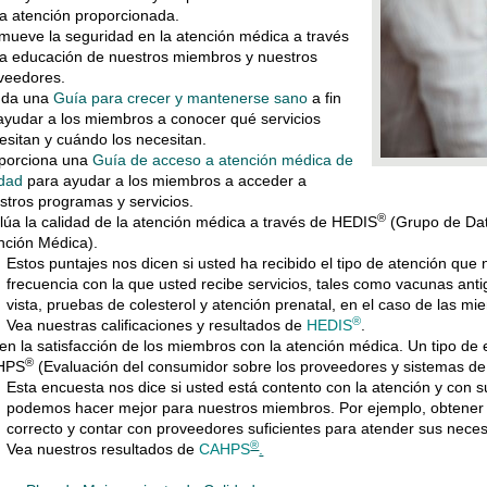
la atención proporcionada.
mueve la seguridad en la atención médica a través
la educación de nuestros miembros y nuestros
veedores.
nda una
Guía para crecer y mantenerse sano
a fin
ayudar a los miembros a conocer qué servicios
esitan y cuándo los necesitan.
porciona una
Guía de acceso a atención médica de
idad
para ayudar a los miembros a acceder a
stros programas y servicios.
®
lúa la calidad de la atención médica a través de HEDIS
(Grupo de Dato
nción Médica).
Estos puntajes nos dicen si usted ha recibido el tipo de atención que
frecuencia con la que usted recibe servicios, tales como vacunas anti
vista, pruebas de colesterol y atención prenatal, en el caso de las 
®
Vea nuestras calificaciones y resultados de
HEDIS
.
en la satisfacción de los miembros con la atención médica. Un tipo d
®
HPS
(Evaluación del consumidor sobre los proveedores y sistemas de
Esta encuesta nos dice si usted está contento con la atención y con 
podemos hacer mejor para nuestros miembros. Por ejemplo, obtener e
correcto y contar con proveedores suficientes para atender sus nece
®
Vea nuestros resultados de
CAHPS
.