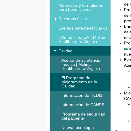
de 
Materiales y formularios
para beneficiarios
Pro
de 
Recursos útiles
pro
Bri
Eventos para beneficiarios
de 
¿Cómo lo hago? | Molina
nec
Healthcare o Virginia
Pro
cal
Calidad
nue
Eva
Acerca de su atención
médica | Molina
Ate
Healthcare o Virginia
El Programa de
Mejoramiento de la
Calidad
Mid
Información de HEDIS
CA
Información de CAHPS
Programa de seguridad
del paciente
Nueva tecnología