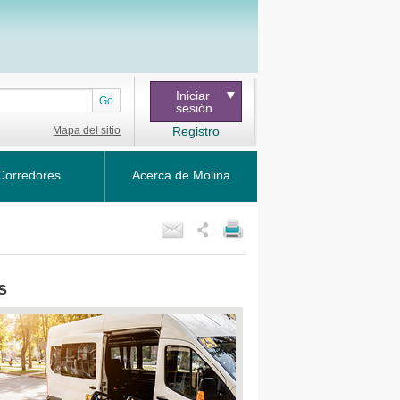
Iniciar
Go
sesión
Mapa del sitio
Registro
Corredores
Acerca de Molina
s