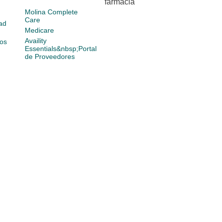
farmacia
Molina Complete
Care
ad
Medicare
Availity
os
Essentials&nbsp;Portal
de Proveedores