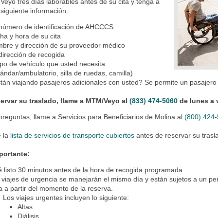
Veyo tres días laborables antes de su cita y tenga a
siguiente información:
número de identificación de AHCCCS
ha y hora de su cita
bre y dirección de su proveedor médico
dirección de recogida
tipo de vehículo que usted necesita
tándar/ambulatorio, silla de ruedas, camilla)
tán viajando pasajeros adicionales con usted? Se permite un pasajero 
servar su traslado, llame a MTM/Veyo al
(833) 474-5060
de lunes a v
 preguntas, llame a Servicios para Beneficiarios de Molina al
(800) 424
e la
lista de servicios de transporte cubiertos
antes de reservar su trasl
portante:
é listo 30 minutos antes de la hora de recogida programada.
 viajes de urgencia se manejarán el mismo día y están sujetos a un perí
a a partir del momento de la reserva.
Los viajes urgentes incluyen lo siguiente:
Altas
Diálisis