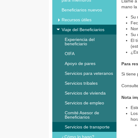
para miembros
Llame a 
mano la 
Beneficiarios nuevos
Su 
Recursos útiles
Fec
Nom
Viaje del Beneficiarios
Su 
Experiencia del
El 
beneficiario
(es
¿Es
OIFA
Apoyo de pares
Para re
Servicios para veteranos
Si tiene
Servicios tribales
Consult
Servicios de vivienda
Nota im
Servicios de empleo
Est
Comité Asesor de
Los
Beneficiarios
hor
Servicios de transporte
¿Cómo lo hago?