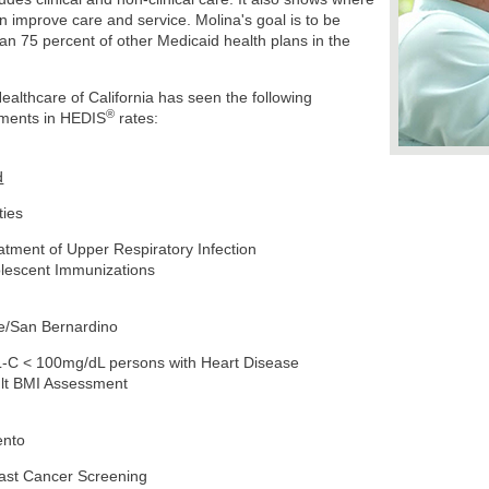
n improve care and service. Molina's goal is to be
han 75 percent of other Medicaid health plans in the
ealthcare of California has seen the following
®
ments in HEDIS
rates:
d
ties
atment of Upper Respiratory Infection
lescent Immunizations
de/San Bernardino
-C < 100mg/dL persons with Heart Disease
lt BMI Assessment
ento
ast Cancer Screening