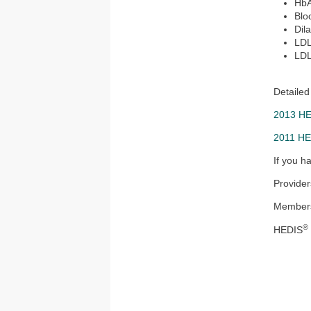
HbA
Blo
Dil
LDL
LDL
Detailed
2013 HE
2011 HE
If you h
Provide
Members
®
HEDIS