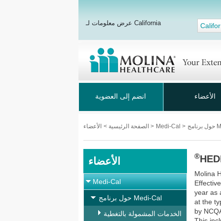
عرض معلومات لـ California
Califor
الأعضاء
انضم إلى العضوية
Medi
>
Medi-Cal
>
الأعضاء
الصفحة الرئيسية
>
®
HED
الأعضاء
Molina H
Medi-Cal
Effectiv
year as 
حول برنامج Medi-Cal
at the t
by NCQA.
الخدمات المشمولة بالتغطية
This inc