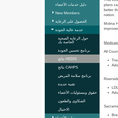
دليل خدمات الأعضاء
plans ca
better t
New Members
nation.
الحصول على الرعاية
Molina H
improve
خدمة عالية الجودة
حول الرعاية الصحية
الخاصة بك
Medicai
برنامج تحسين الجودة
All Coun
نتائج HEDIS
Tre
Ado
نتائج CAHPS
برنامج سلامة المريض
Riversi
تقنية جديدة
LDL
Adu
حقوق ومسئوليات الأعضاء
الشكاوى والطعون
Sacram
الاحتيال
Bre
موارد الأعضاء