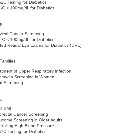
1C Testing for Diabetics
-C < 100mg/dL for Diabetics
go
vical Cancer Screening
-C < 100mg/dL for Diabetics
ated Retinal Eye Exams for Diabetics (DRE)
Families
atment of Upper Respiratory Infection
amydia Screening in Women
d Screening
e
lt BMI
orectal Cancer Screening
ucoma Screening in Older Adults
trolling High Blood Pressure
1C Testing for Diabetics