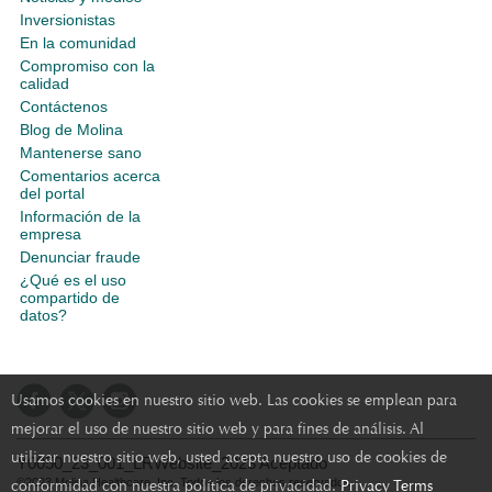
Inversionistas
En la comunidad
Compromiso con la
calidad
Contáctenos
Blog de Molina
Mantenerse sano
Comentarios acerca
del portal
Información de la
empresa
Denunciar fraude
¿Qué es el uso
compartido de
datos?
Usamos cookies en nuestro sitio web. Las cookies se emplean para
mejorar el uso de nuestro sitio web y para fines de análisis. Al
utilizar nuestro sitio web, usted acepta nuestro uso de cookies de
Y0050_23_001_LRWebsite_2023 Aceptado
conformidad con nuestra política de privacidad.
Privacy Terms
©2023 Molina Healthcare, Inc. Todos los derechos reservados.