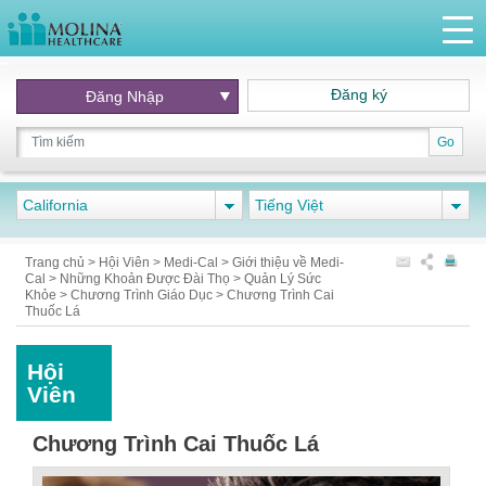
Đăng ký
Đăng Nhập
Go
California
Tiếng Việt
Trang chủ
>
Hội Viên
>
Medi-Cal
>
Giới thiệu về Medi-
Cal
>
Những Khoản Được Đài Thọ
>
Quản Lý Sức
Khỏe
>
Chương Trình Giáo Dục
>
Chương Trình Cai
Thuốc Lá
Hội
Viên
Chương Trình Cai Thuốc Lá