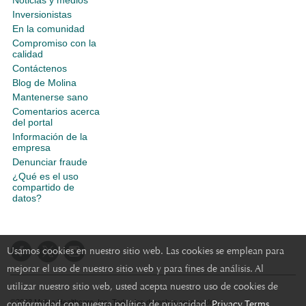
Noticias y medios
Inversionistas
En la comunidad
Compromiso con la
calidad
Contáctenos
Blog de Molina
Mantenerse sano
Comentarios acerca
del portal
Información de la
empresa
Denunciar fraude
¿Qué es el uso
compartido de
datos?
Usamos cookies en nuestro sitio web. Las cookies se emplean para
mejorar el uso de nuestro sitio web y para fines de análisis. Al
utilizar nuestro sitio web, usted acepta nuestro uso de cookies de
conformidad con nuestra política de privacidad.
Privacy Terms
©2023 Molina Healthcare, Inc. Todos los derechos reservados.