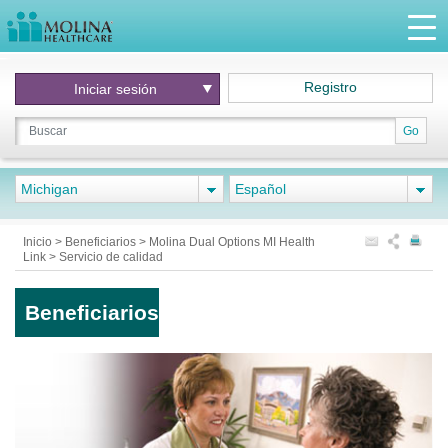
Registro
Iniciar
sesión
Go
Michigan
Español
Inicio
>
Beneficiarios
>
Molina Dual Options MI Health
Link
>
Servicio de calidad
Beneficiarios