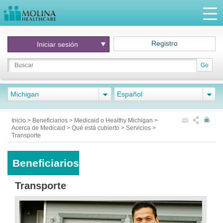
Registro
Iniciar
sesión
Go
Michigan
Español
Inicio
>
Beneficiarios
>
Medicaid o Healthy Michigan
>
Acerca de Medicaid
>
Qué está cubierto
>
Servicios
>
Transporte
Beneficiarios
Transporte