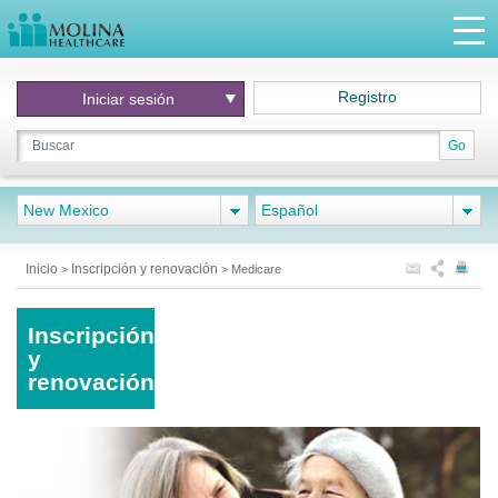
Registro
Iniciar
sesión
Go
New Mexico
Español
Inicio
Inscripción y renovación
>
>
Medicare
Inscripción
y
renovación