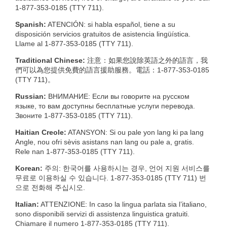
1-877-353-0185 (TTY 711).
Spanish:
ATENCIÓN: si habla español, tiene a su
disposición servicios gratuitos de asistencia lingüística.
Llame al 1-877-353-0185 (TTY 711).
Traditional Chinese:
注意：如果您說除英語之外的語言，我
們可以為您提供免費的語言援助服務。電話：1-877-353-0185
(TTY 711)。
Russian:
ВНИМАНИЕ: Если вы говорите на русском
языке, то вам доступны бесплатные услуги перевода.
Звоните 1-877-353-0185 (TTY 711).
Haitian Creole:
ATANSYON: Si ou pale yon lang ki pa lang
Angle, nou ofri sèvis asistans nan lang ou pale a, gratis.
Rele nan 1-877-353-0185 (TTY 711).
Korean:
주의: 한국어를 사용하시는 경우, 언어 지원 서비스를
무료로 이용하실 수 있습니다. 1‑877-353-0185 (TTY 711) 번
으로 전화해 주십시오.
Italian:
ATTENZIONE: In caso la lingua parlata sia l’italiano,
sono disponibili servizi di assistenza linguistica gratuiti.
Chiamare il numero 1-877-353-0185 (TTY 711).