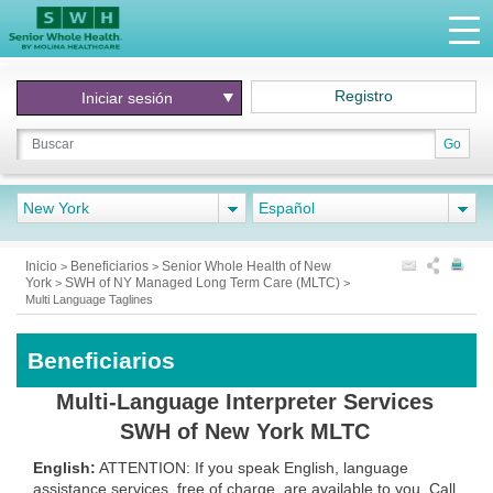
Registro
Iniciar
sesión
Go
New York
Español
Inicio
Beneficiarios
Senior Whole Health of New
>
>
York
SWH of NY Managed Long Term Care (MLTC)
>
>
Multi Language Taglines
Beneficiarios
Multi-Language Interpreter Services
SWH of New York MLTC
English:
ATTENTION: If you speak English, language
assistance services, free of charge, are available to you. Call