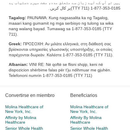
ہیں تو آپ کے لیے زبان سے متعلق مدد، مفت میں، دستیاب ہے
پر کال کریں۔
(TTY 711) 1-877-353-0185
Tagalog:
PAUNAWA: Kung nagsasalita ka ng Tagalog,
maaari kang gumamit ng mga serbisyo ng tulong sa wika
nang walang bayad. Tumawag sa 1-877-353-0185 (TTY
711).
Greek:
ΠΡΟΣΟΧΗ: Αν μιλάτε ελληνικά, στη διάθεσή σας
βρίσκονται υπηρεσίες γλωσσικής υποστήριξης, οι οποίες
παρέχονται δωρεάν. Καλέστε 1-877-353-0185 (TTY 711).
Albanian:
VINI RE: Në qoftë se flisni shqip, keni në
dispozicion shërbime falas për t’ju ndihmuar me gjuhën.
Telefononi numrin 1‑877-353-0185 (TTY 711)
Convertirse en miembro
Beneficiarios
Molina Healthcare of
Molina Healthcare of
New York, Inc.
New York, Inc.
Affinity by Molina
Affinity By Molina
Healthcare
Healthcare
Senior Whole Health
Senior Whole Health