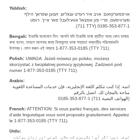
Yiddish:
אויפמערקזאם: אויב איר רעדט ענגליש, זענען שפראך הילף
סערוויסעס, פריי פון אפצאל אוועילעבל פאר אייך. רופט
.(711 TTY) 0185-353-877-1
Bengali:
ইংরাজি মনোযোগ দিন: আপনি যদি ইংরাজি ভাষা ব্যতীত অন্য কোন ভাষায়
কথা বলেন, তাহলে আপনার জন্য বিনামূল্যে ভাষা সহায়তা সম্বন্ধীয় পরিষেবাগুলি
উপলব্ধ। ফোন করুন এই নম্বরে 1‑877-353-0185 (TTY 711).
Polish:
UWAGA: Jeżeli mówisz po polsku, możesz
skorzystać z bezpłatnej pomocy językowej. Zadzwoń pod
numer 1-877-353-0185 (TTY 711).
Arabic:
انتبه: إذا كنت تتكلم اللغة الإنجليزية، فإن خدمات المساعدة اللغوية
متاحة بالمجان لك. اتصل بالرقم
0185-353-877-1 (
الهواتف النصية 711
)
French:
ATTENTION: Si vous parlez français, des services
d’aide linguistique vous sont proposés gratuitement. Appelez
le 1-877-353-0185 (TTY 711).
Urdu:
توجہ دیں: اگر آپ انگریزی کے علاوہ کوئی اور زبان بولتے