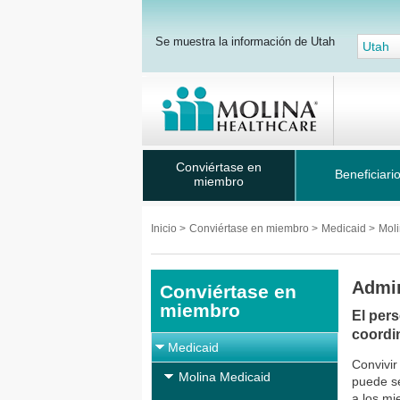
Se muestra la información de Utah
Utah
Conviértase en
Beneficiari
miembro
Inicio
>
Conviértase en miembro
>
Medicaid
>
Mol
Admin
Conviértase en
miembro
El per
coordi
Medicaid
Convivir
Molina Medicaid
puede se
a los mi