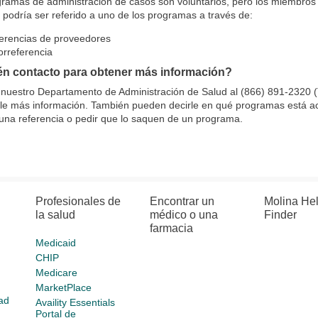
ramas de administración de casos son voluntarios, pero los miembros d
podría ser referido a uno de los programas a través de:
erencias de proveedores
orreferencia
én contacto para obtener más información?
 nuestro Departamento de Administración de Salud al (866) 891-2320 
rle más información. También pueden decirle en qué programas está a
r una referencia o pedir que lo saquen de un programa.
Profesionales de
Encontrar un
Molina He
la salud
médico o una
Finder
farmacia
Medicaid
CHIP
Medicare
MarketPlace
ad
Availity Essentials
Portal de