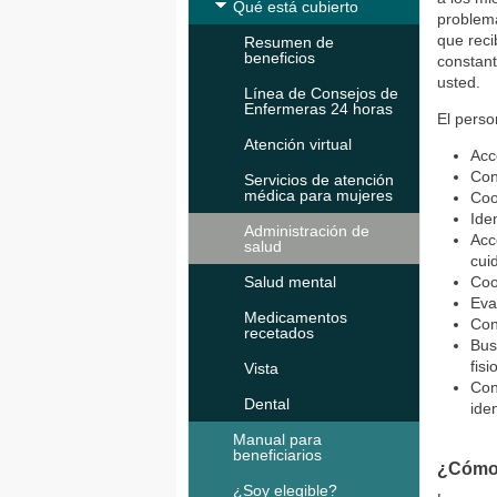
Qué está cubierto
problema
que reci
Resumen de
beneficios
constant
usted.
Línea de Consejos de
Enfermeras 24 horas
El perso
Atención virtual
Acc
Con
Servicios de atención
médica para mujeres
Coo
Ide
Administración de
Acc
salud
cui
Salud mental
Coo
Eva
Medicamentos
Con
recetados
Bus
fis
Vista
Con
Dental
ide
Manual para
beneficiarios
¿Cómo 
¿Soy elegible?