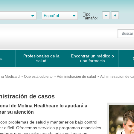
Tipo
Español
Tamaño:
Profesionales de la
Encontrar un médico o
os
salud
una farmacia
ina Medicaid
>
Qué está cubierto
>
Administración de salud
>
Administración de c
istración de casos
sonal de Molina Healthcare lo ayudará a
nar su atención
 con problemas de salud y mantenerlos bajo control
r difícil. Ofrecemos servicios y programas especiales
embros que necesitan ayuda adicional para un