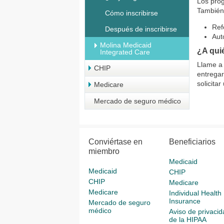
Los prog
También 
Cómo inscribirse
Ref
Después de inscribirse
Aut
Molina Medicaid
¿A qui
Integrated Care
Llame a
CHIP
entrega
solicita
Medicare
Mercado de seguro médico
Conviértase en
Beneficiarios
miembro
Medicaid
Medicaid
CHIP
CHIP
Medicare
Medicare
Individual Health
Insurance
Mercado de seguro
médico
Aviso de privacid
de la HIPAA