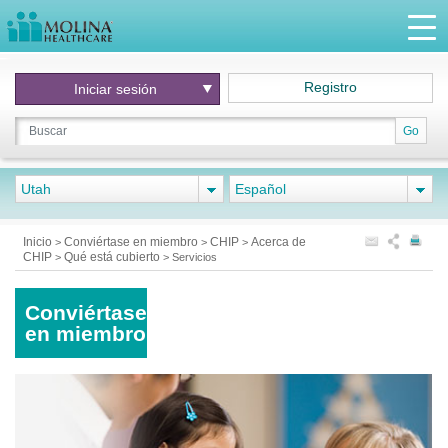
Registro
Iniciar
sesión
Go
Utah
Español
Inicio
Conviértase en miembro
CHIP
Acerca de
>
>
>
CHIP
Qué está cubierto
>
>
Servicios
Conviértase
en miembro