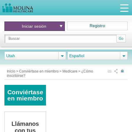
Registro
Iniciar
sesión
Go
Utah
Español
Inicio
>
Conviértase en miembro
>
Medicare
>
¿Cómo
inscribirse?
Conviértase
en miembro
Llámanos
con tus