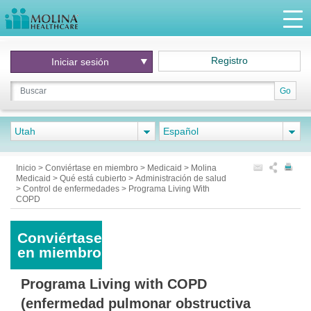
Registro
Iniciar
sesión
Go
Utah
Español
Inicio
>
Conviértase en miembro
>
Medicaid
>
Molina
Medicaid
>
Qué está cubierto
>
Administración de salud
>
Control de enfermedades
>
Programa Living With
COPD
Conviértase
en miembro
Programa Living with COPD
(enfermedad pulmonar obstructiva