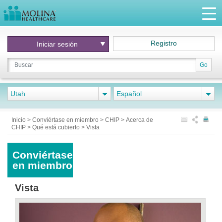
Registro
Iniciar
sesión
Go
Utah
Español
Inicio
>
Conviértase en miembro
>
CHIP
>
Acerca de
CHIP
>
Qué está cubierto
>
Vista
Conviértase
en miembro
Vista