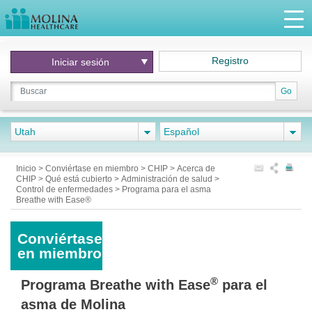
Registro
Iniciar
sesión
Go
Utah
Español
Inicio
>
Conviértase en miembro
>
CHIP
>
Acerca de
CHIP
>
Qué está cubierto
>
Administración de salud
>
Control de enfermedades
>
Programa para el asma
Breathe with Ease®
Conviértase
en miembro
®
Programa Breathe with Ease
para el
asma de Molina