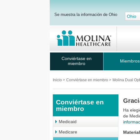
Se muestra la información de Ohio
Ohio
Conviértase en
Miembros
miembro
Inicio
>
Conviértase en miembro
>
Molina Dual Op
Graci
Conviértase en
miembro
Ha elegi
de Medi
Medicaid
informac
Medicare
Materia