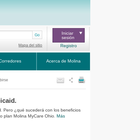
Iniciar
Go
sesión
Mapa del sitio
Registro
Corredores
Acerca de Molina
birse
icaid.
d. Pero ¿qué sucederá con los beneficios
lo plan Molina MyCare Ohio.
Más