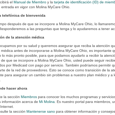
cibirá el
Manual de Miembro
y la
tarjeta de identificación (ID) de miem
 entrada en vigor con Molina MyCare Ohio.
 telefónica de bienvenida
mpo después de que se incorpore a Molina MyCare Ohio, lo llamaremos
 Responderemos a las preguntas que tenga y lo ayudaremos a tener acc
ión de la atención médica
cupamos por su salud y queremos asegurar que reciba la atención que
 médica antes de incorporarse a Molina MyCare Ohio, es importante q
 lo más pronto posible, para que podamos ayudarlo a recibir la atenc
de que se incorpore a Molina MyCare Ohio, usted puede seguir recibi
dos por Medicaid con pago por servicio. También podríamos permitir q
rte de la red de proveedores. Esto se conoce como transición de la ate
te para asegurar un cambio sin problemas a nuestro plan médico y a lo
.
de hacer ahora
ite la sección
Miembros
para conocer los muchos programas y servicios 
 información acerca de
Mi Molina
. Es nuestro portal para miembros, 
 Internet.
sulte la sección
Mantenerse sano
para obtener información y consejo