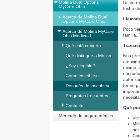
Molina Dual Options
Usted re
MyCare Ohio
fecha de
Acerca de Molina Dual
Llamada
Options MyCare Ohio
Poco tie
Acerca de Molina MyCare
familia.
Ohio Medicaid
Transic
Qué está cubierto
Qué distingue a Molina
Nos preo
atención
¿Soy elegible?
mismo, o
después 
Cómo inscribirse
autoriza
forme pa
Después de inscribirse
importan
Preguntas frecuentes
necesita
Contacto
Qué pue
Mercado de seguro médico
Vis
Más
por
Con