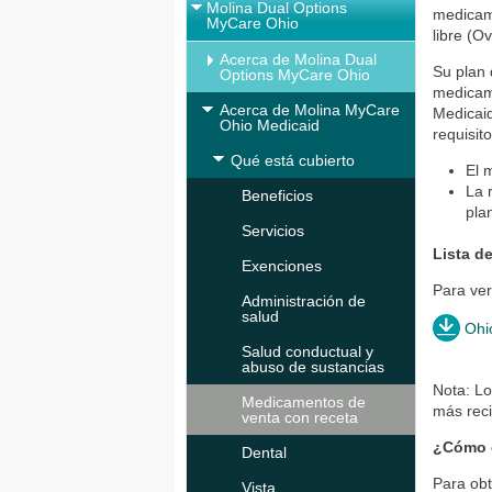
Molina Dual Options
medicam
MyCare Ohio
libre (O
Acerca de Molina Dual
Su plan
Options MyCare Ohio
medicame
Acerca de Molina MyCare
Medicaid
Ohio Medicaid
requisito
Qué está cubierto
El 
La 
Beneficios
pla
Servicios
Lista d
Exenciones
Para ver
Administración de
salud
Ohi
Salud conductual y
abuso de sustancias
Nota: L
Medicamentos de
más reci
venta con receta
¿Cómo o
Dental
Para ob
Vista