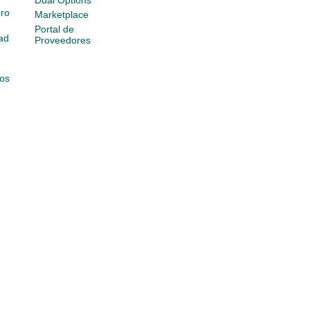
Dual Options
ro
Marketplace
Portal de
ad
Proveedores
os