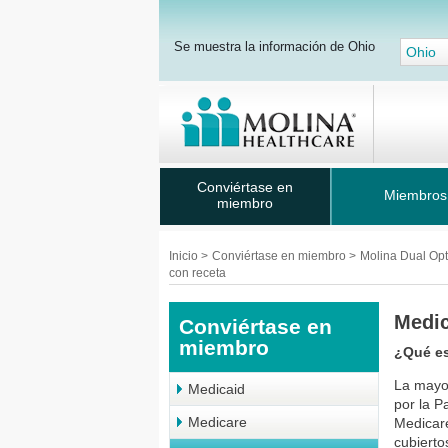
Se muestra la información de Ohio
Ohio
Conviértase en
Miembros
miembro
Inicio
>
Conviértase en miembro
>
Molina Dual Op
con receta
Medi
Conviértase en
miembro
¿Qué es
La mayo
Medicaid
por la P
Medicare
Medicar
cubierto