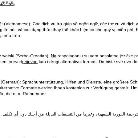
电话号码
。
ệ
t (Vietnamese): Các d
ị
ch v
ụ
tr
ợ
giúp v
ề
ngôn ng
ữ
, các tr
ợ
c
ụ
và d
ị
ch 
g l
ờ
i nói, và các d
ạ
ng th
ứ
c thay th
ế
khác hi
ệ
n có cho quý v
ị
mi
ễ
n phí. 
ạ
i nêu trên.
rvatski (Serbo-Croatian):
Na
raspolaganju su vam besplatne jezičke po
smeni
prevod
prijevod
kao i drugi alternativni formati.
Da biste sve ovo dob
 (German): Sprachunterstützung, Hilfen und Dienste
, eine größere Sch
alternative Formate werden Ihnen kostenlos zur Verfügung gestellt. Um
Sie die o. a. Rufnummer.
ترجمة الفورية الشفهية، وغيرها من التنسيقات البديلة من أجلك دون أي تكلف.