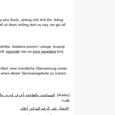
v
ụ
ph
ụ
thu
ộ
c, phông ch
ữ
kh
ổ
l
ớ
n, thông
Đ
ể
có đ
ư
ợ
c nh
ữ
ng d
ị
ch v
ụ
này, xin g
ọ
i s
ố
drške, dodatna pomoć i usluge, krupniji
ili,
nazovite
nas
na
gore navedeni
broj.
riftart, eine mündliche Übersetzung sowie
 eines dieser Servic
eangebote zu nutzen,
المساعدة، والطباعة بأحرف كبيرة، وال
:
)
Arabic
(
على
ه
الاتصال على الرقم المذكور أعلاه.