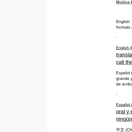
Molina 
English:
formats 
English (
transla
call t
Español 
grande y
de arrib
Español 
oral y
ningún
中文
(Ch