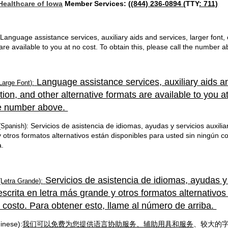
Healthcare of Iowa
Member Services: ((
844) 236-0894 (
TTY
: 711)
 Language assistance services, auxiliary aids and services, larger font, o
are available to you at no cost. To obtain this, please call the number 
Language assistance services, auxiliary aids and
Large Font):
tion, and other alternative formats are available to you a
he number above.
Servicios de asistencia de idiomas, ayudas y servicios auxiliar
(Spanish):
 otros formatos alternativos están disponibles para usted sin ningún c
a.
Servicios de asistencia de idiomas, ayudas y 
:
(Letra Grande)
 escrita en letra más grande y otros formatos alternativos
 costo. Para obtener esto, llame al número de arriba.
inese):
我
们
可以免费为您提供语言协助服务、辅助用具和服务
、
较
大的