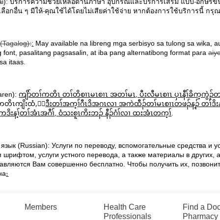
i):
บริการความช่วยเหลือด้านภาษา
อุปกรณ์และบริการเสริม
แบบ
อักษรข
ือกอื่น
ๆ
มีให้
คุณใช้ได้โดยไม่เสียค่าใช้จ่าย
หากต้องการใช้บริการนี้
กรุณ
(Tagalog):
:
May available na libreng mga serbisyo sa tulong sa wika, au
 font, pasalitang pagsasalin, at iba pang alternatibong format para
aiy
sa itaas.
aren):
ကျိာ်တၢ်ကတိၤ တၢ်တိစၢၤမၤစၢၤ အတၢ်မၤ
,
ပီးလီမၤစၢၤ ပှၤနီၢ်ခိက့ကွဲ
ကတိၤကျိးထံ
,
ဒီးတၢ်အက့ၢ်ဂီၤဒိအဂၤလၢ အကဲထီၣ်တၢ်မၤစၢၤတဖၣ်န့ၣ် တၢ်ဒိး
ဒိးန့ၢ်တၢ်အံၤအဂီၢ်
,
ဝံသးစူၤကိးဘၣ် နီၣ်ဂံၢ်လၢ ထးအံၤတက့ၢ်
.
 язык (
Russian
): Услуги по переводу, вспомогательные средства и 
 шрифтом, услуги устного перевода, а также материалы в других, 
авляются Вам совершенно бесплатно.
Чтобы получить их, позвони
на
։
Members
Health Care
Find a Doc
Professionals
Pharmacy