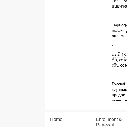
ไทย
(Tha
แบบทางเล
Tagalog
malaking
numero 
ကညီ
(K
ဒိၣ်
,
တၢ်
လီၤ. လၢက
Русский
крупным
предост
телефо
Home
Enrollment &
Renewal