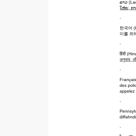
ລາວ
(La
ໃຫ່ຍ
,
ກາ
한국어
(
이를
위
हिंदी
(Hind
अनुवाद
,
औ
Français
des poli
appelez
Pennsylv
diffahnd