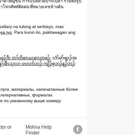
นาดใหญ่ขึ้น
การแปลด้วยปากเปล่า
รวมทั้งรูป
าโทรศัพท์ติดต่อ
ที่หมายเลขข้างต้น
xiliary na tulong at serbisyo, mas
o
sa iyo
. Para kunin ito, pakitawagan ang
ၣ်တဖၣ်ဒီး တၢ်တိစၢၤမၤစၢၤတဖၣ်
,
လံာ်မဲာ်ဖျၢၣ်အ
န့ၢ်အီၤသ့လၢ တလၢာ်ဘၣ် ကျိၣ်စ့ဘၣ်န့ၣ်ဘၣ်
услуги, материалы, напечатанные более
альтернативных, фо
рматах
те по указанному выше номеру
tor or
Molina Help
Finder