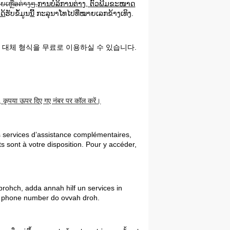
ຍເຫຼືອຕ່າງໆ
,
ການບໍລິການຕ່າງ
,
ຕົວພີມຂະໜາດ
ດ້
ຮັບຂໍ້ມູນ
ນີ້
ກະລຸນາໂທໄປທີ່ໝາຍເລກຂ້າງເທິງ
.
타
대체
형식을
무료로
이용하실
수
있습니다
.
,
कृपया ऊपर दिए गए नंबर पर कॉल करें।
es services d’assistance complémentaires,
ts sont à votre disposition. Pour y accéder,
prohch, adda annah hilf un services in
 da phone number do ovvah droh.