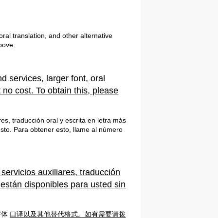
ral translation, and other alternative
above.
 services, larger font, oral
t no cost. To obtain this, please
es, traducción oral y escrita en letra más
osto. Para obtener esto, llame al número
servicios auxiliares, traducción
 están disponibles para usted sin
字体
口译以及其他替代格式。如有需要请拨