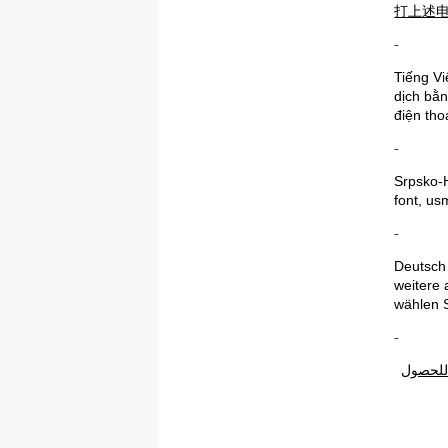
打上述
Ti
ế
ng Vi
d
ị
ch b
ằ
n
đi
ệ
n tho
Srpsko-H
font, u
Deutsch
weitere 
wählen 
 للحصول