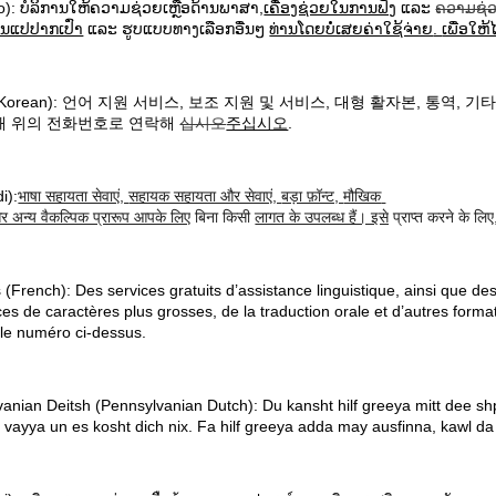
o):
ບໍລິການໃຫ້ຄວາມຊ່ວຍເຫຼືອດ້ານພາສາ
,
ເຄື່ອງຊ່ວຍໃນການຟັງ
ແລະ
ຄວາມຊ່ວ
ນແປປາກເປົ່າ
ແລະ
ຮູບແບບທາງເລືອກອື່ນໆ
ທ່ານໂດຍບໍ່ເສຍຄ່າໃຊ້ຈ່າຍ
.
ເພື່ອໃຫ້ໄ
Korean):
언어
지원
서비스
,
보조
지원
및
서비스
,
대형
활자본
,
통역
,
기
해
위의
전화번호로
연락해
십시오
주십시오
.
i):
भाषा सहायता सेवाएं
,
सहायक सहायता और सेवाएं
,
बड़ा फ़ॉन्ट
,
मौखिक
र अन्य वैकल्पिक प्रारूप आपके लिए
बिना किसी
लागत के उपलब्ध हैं। इसे
प्राप्त करने
के लिए
 (French): Des services gratuits d’assistance linguistique, ainsi que d
ces de caractères plus grosses, de la traduction orale et d’autres forma
 le numéro ci-dessus.
anian Deitsh (Pennsylvanian Dutch): Du kansht hilf greeya mitt dee sh
i vayya un es kosht dich nix. Fa hilf greeya adda may ausfinna, kawl