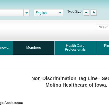
Type Size:
English
Health Care
Fin
enewal
Members
Professionals
Non-Discrimination Tag Line– Se
Molina Healthcare of Iowa, 
ge Assistance