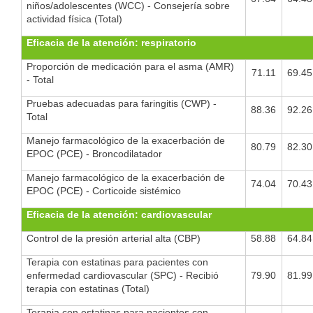
niños/adolescentes (WCC) - Consejería sobre
actividad física (Total)
Eficacia de la atención: respiratorio
Proporción de medicación para el asma (AMR)
71.11
69.45
- Total
Pruebas adecuadas para faringitis (CWP) -
88.36
92.26
Total
Manejo farmacológico de la exacerbación de
80.79
82.30
EPOC (PCE) - Broncodilatador
Manejo farmacológico de la exacerbación de
74.04
70.43
EPOC (PCE) - Corticoide sistémico
Eficacia de la atención: cardiovascular
Control de la presión arterial alta (CBP)
58.88
64.84
Terapia con estatinas para pacientes con
enfermedad cardiovascular (SPC) - Recibió
79.90
81.99
terapia con estatinas (Total)
Terapia con estatinas para pacientes con