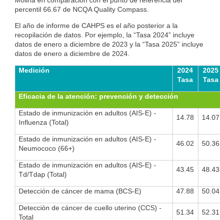
Molina en comparación con el punto de referencia del
percentil 66.67 de NCQA Quality Compass.
El año de informe de CAHPS es el año posterior a la
recopilación de datos. Por ejemplo, la “Tasa 2024” incluye
datos de enero a diciembre de 2023 y la “Tasa 2025” incluye
datos de enero a diciembre de 2024.
Medición
2024
2025
Tasa
Tasa
Eficacia de la atención: prevención y detección
Estado de inmunización en adultos (AIS-E) -
14.78
14.07
Influenza (Total)
Estado de inmunización en adultos (AIS-E) -
46.02
50.36
Neumococo (66+)
Estado de inmunización en adultos (AIS-E) -
43.45
48.43
Td/Tdap (Total)
Detección de cáncer de mama (BCS-E)
47.88
50.04
Detección de cáncer de cuello uterino (CCS) -
51.34
52.31
Total