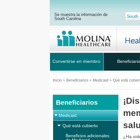
Se muestra la información de
South 
South Carolina
Convertirse en miembro
Beneficiari
Inicio
>
Beneficiarios
>
Medicaid
>
Qué está cubie
¡Dis
Beneficiarios
mem
Medicaid
sal
Qué está cubierto
Beneficios adicionales
¿Ha oíd