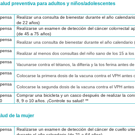
alud preventiva para adultos y niños/adolescentes
pensa
Realizar una consulta de bienestar durante el año calendar
de 22 años)
pensa
Realizarse un examen de detección del cáncer colorrectal a
(de 45 a 75 años)
pensa
Realizar una consulta de bienestar durante el año calendario 
pensa
Realizar al menos dos consultas del niño sano de los 15 a l
pensa
Vacunarse contra el tétanos, la difteria y la tos ferina antes d
pensa
Colocarse la primera dosis de la vacuna contra el VPH antes 
pensa
Colocarse la segunda dosis de la vacuna contra el VPH antes
pensa
Comprar una bicicleta y un casco después de realizar la cons
0
8, 9 o 10 años. ¡Controle su salud! **
lud de la mujer
pensa
Realizarse un examen de detección del cáncer de cuello ute
durante el año calendario (de 21 a 64 años)