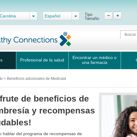
Tipo
Carolina
Español
Tamaño:
Encontrar un médico o
os
Profesional de la salud
una farmacia
rto
>
Beneficios adicionales de Medicaid
frute de beneficios de
bresía y recompensas
udables!
o hablar del programa de recompensas de