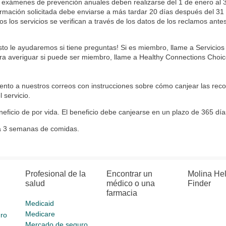
 exámenes de prevención anuales deben realizarse del 1 de enero al 3
ormación solicitada debe enviarse a más tardar 20 días después del 31
os los servicios se verifican a través de los datos de los reclamos ante
to le ayudaremos si tiene preguntas! Si es miembro, llame a Servicio
ara averiguar si puede ser miembro, llame a Healthy Connections Choi
tento a nuestros correos con instrucciones sobre cómo canjear las rec
l servicio.
neficio de por vida. El beneficio debe canjearse en un plazo de 365 días 
ta 3 semanas de comidas.
Profesional de la
Encontrar un
Molina He
salud
médico o una
Finder
farmacia
Medicaid
Medicare
ro
Mercado de seguro