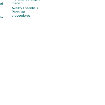
médico
ad
Availity Essentials
Portal de
proveedores
da