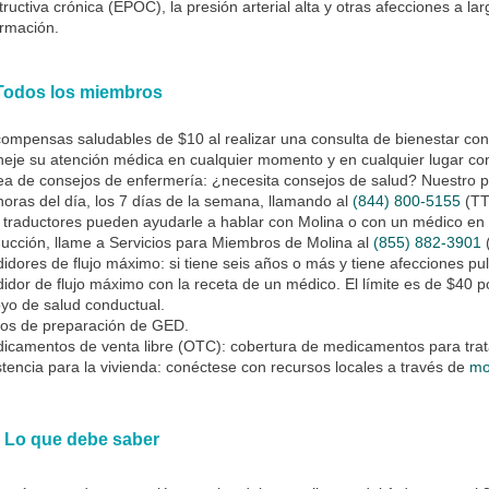
tructiva crónica (EPOC), la presión arterial alta y otras afecciones a la
ormación.
odos los miembros
ompensas saludables de $10 al realizar una consulta de bienestar con
eje su atención médica en cualquier momento y en cualquier lugar con
ea de consejos de enfermería: ¿necesita consejos de salud? Nuestro p
horas del día, los 7 días de la semana, llamando al
(844) 800-5155
(T
 traductores pueden ayudarle a hablar con Molina o con un médico en s
ducción, llame a Servicios para Miembros de Molina al
(855) 882-3901
idores de flujo máximo: si tiene seis años o más y tiene afecciones
idor de flujo máximo con la receta de un médico. El límite es de $40 p
yo de salud conductual.
ros de preparación de GED.
icamentos de venta libre (OTC): cobertura de medicamentos para tratar 
stencia para la vivienda: conéctese con recursos locales a través de
mo
Lo que debe saber