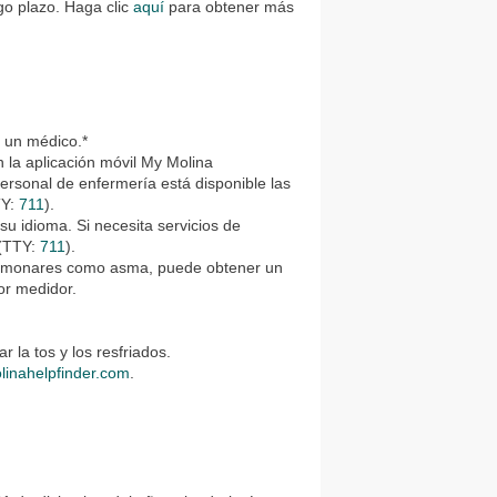
rgo plazo. Haga clic
aquí
para obtener más
 un médico.*
 la aplicación móvil My Molina
ersonal de enfermería está disponible las
TY:
711
).
u idioma. Si necesita servicios de
(TTY:
711
).
 pulmonares como asma, puede obtener un
or medidor.
la tos y los resfriados.
linahelpfinder.com
.