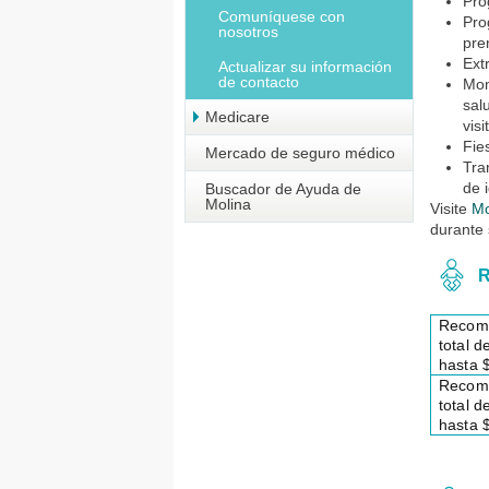
Pro
Comuníquese con
Pro
nosotros
pre
Ext
Actualizar su información
de contacto
Mom
sal
Medicare
vis
Fie
Mercado de seguro médico
Tra
de 
Buscador de Ayuda de
Molina
Visite
Mo
durante
R
Recom
total d
hasta 
Recom
total d
hasta 