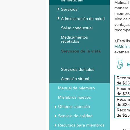
de Medicaid
Molina H
manera 
Servicios
miembro,
Administración de salud
Medicaid
ventajas
Salud conductual
recompen
Medicamentos
¿
Está li
recetados
MiMolin
Servicios de la vista
examen 
E
Servicios dentales
Recom
Atención virtual
de $25
Manual de miembro
R
ecom
de $25
Miembros nuevos
R
ecom
de $25
Obtener atención
R
ecom
de $25
Servicio de calidad
Recursos para miembros