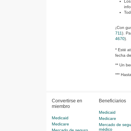
Los
inf
Tod
¡Con gus
711
). P
4670
).
* Esté a
fecha de
** Un be
*** Has
Convertirse en
Beneficiarios
miembro
Medicaid
Medicaid
Medicare
Medicare
Mercado de segu
médico
Mercado de seguro