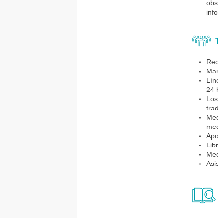
obs
inf
T
Rec
Man
Lín
24 
Los
tra
Med
med
Apo
Lib
Med
Asi