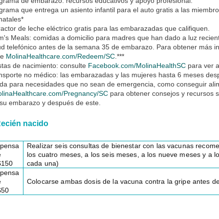
grama de embarazo: recursos educativos y apoyo profesional.
grama que entrega un asiento infantil para el auto gratis a las miembr
natales*
ractor de leche eléctrico gratis para las embarazadas que califiquen.
's Meals: comidas a domicilio para madres que han dado a luz recie
ud telefónico antes de la semana 35 de embarazo. Para obtener más i
ite
MolinaHealthcare.com/Redeem/SC
.***
stas de nacimiento: consulte
Facebook.com/MolinaHealthSC
para ver a
nsporte no médico: las embarazadas y las mujeres hasta 6 meses desp
ida para necesidades que no sean de emergencia, como conseguir alim
linaHealthcare.com/Pregnancy/SC
para obtener consejos y recursos 
 su embarazo y después de este.
ecién nacido
pensa
Realizar seis consultas de bienestar con las vacunas recom
e
los cuatro meses, a los seis meses, a los nueve meses y a 
$150
cada una)
pensa
e
Colocarse ambas dosis de la vacuna contra la gripe antes d
$50