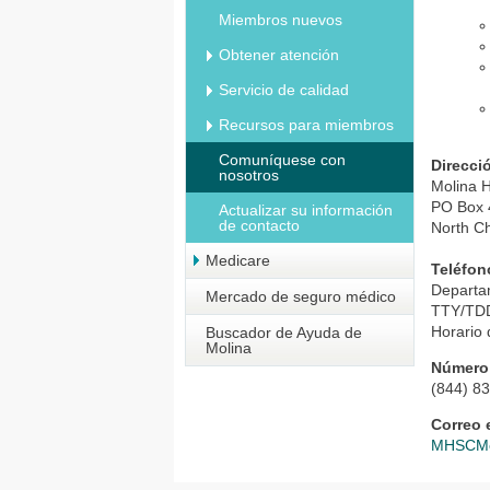
Miembros nuevos
Obtener atención
Servicio de calidad
Recursos para miembros
Comuníquese con
Direcci
nosotros
Molina H
PO Box
Actualizar su información
de contacto
North C
Medicare
Teléfon
Departa
Mercado de seguro médico
TTY/TD
Horario 
Buscador de Ayuda de
Molina
Número 
(844) 8
Correo 
MHSCMe