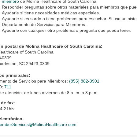
miembro
de Molina Healthcare of South Carolina
.
Responder preguntas sobre otros materiales para miembros que pued
Ayudarle si tiene necesidades médicas especiales
.
Ayudarle si es sordo o tiene problemas para escuchar. Si usa un sist
Departamento de Servicios para Miembros
.
Ayudarle con cualquier otro problema o pregunta que pueda tener.
ón postal de Molina Healthcare of South Carolina
:
ealthcare of South Carolina
 40309
harleston, SC 29423-0309
os principales
:
mento de Servicios para Miembros:
(855) 882-3901
D:
711
de atención: de lunes a viernes de 8 a. m. a 8 p. m.
de fax:
34-2155
electrónico:
mberServices@MolinaHealthcare.com