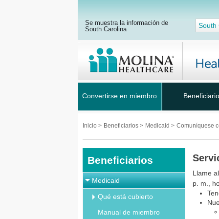
Se muestra la información de
South 
South Carolina
Convertirse en miembro
Beneficiari
Inicio
>
Beneficiarios
>
Medicaid
>
Comuníquese c
Servi
Beneficiarios
Llame al
Medicaid
p. m., ho
Ten
Qué está cubierto
Nue
Manual de miembro