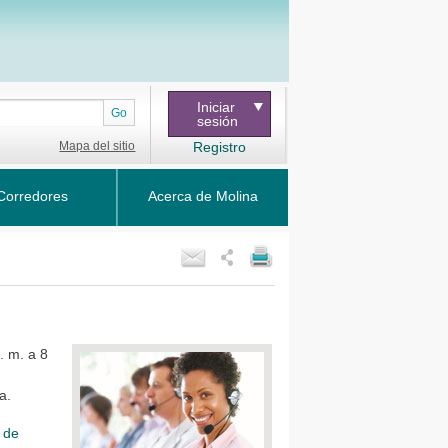
Iniciar
Go
sesión
Mapa del sitio
Registro
Corredores
Acerca de Molina
. m. a 8
ma
.
 de