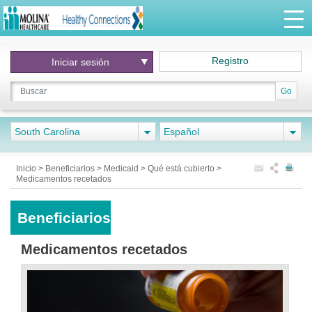
Registro
Iniciar
sesión
Go
South Carolina
Español
Inicio
>
Beneficiarios
>
Medicaid
>
Qué está cubierto
>
Medicamentos recetados
Beneficiarios
Medicamentos recetados