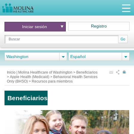
Registro
Iniciar
sesión
Go
Washington
Español
Inicio | Molina Healthcare of Washington
>
Beneficiarios
>
Apple Health (Medicaid)
>
Behavioral Health Services
Only (BHSO)
>
Recursos para miembros
Beneficiarios