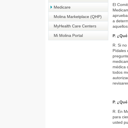
El Comit
Medicare
Medicam
aprueba
Molina Marketplace (QHP)
a determ
MyHealth Care Centers
aquellos
Mi Molina Portal
P. ¿Qué
R. Si no
Pídales 
pregunte
medicame
médica d
todos mo
autoriza
revisare
P. ¿Qué
R. En M
para cie
usted p