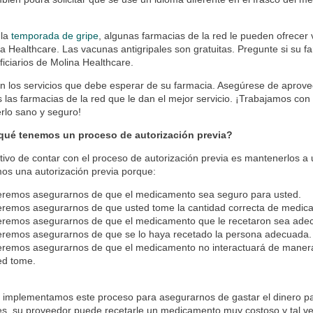
 la
temporada de gripe
, algunas farmacias de la red le pueden ofrecer 
a Healthcare. Las vacunas antigripales son gratuitas. Pregunte si su f
ficiarios de Molina Healthcare.
n los servicios que debe esperar de su farmacia. Asegúrese de aprove
 las farmacias de la red que le dan el mejor servicio. ¡Trabajamos con
rlo sano y seguro!
 qué tenemos un proceso de autorización previa?
tivo de contar con el proceso de autorización previa es mantenerlos a 
mos una autorización previa porque:
remos asegurarnos de que el medicamento sea seguro para usted.
remos asegurarnos de que usted tome la cantidad correcta de medic
remos asegurarnos de que el medicamento que le recetaron sea adecu
remos asegurarnos de que se lo haya recetado la persona adecuada.
remos asegurarnos de que el medicamento no interactuará de manera
ed tome.
implementamos este proceso para asegurarnos de gastar el dinero par
es, su proveedor puede recetarle un medicamento muy costoso y tal v