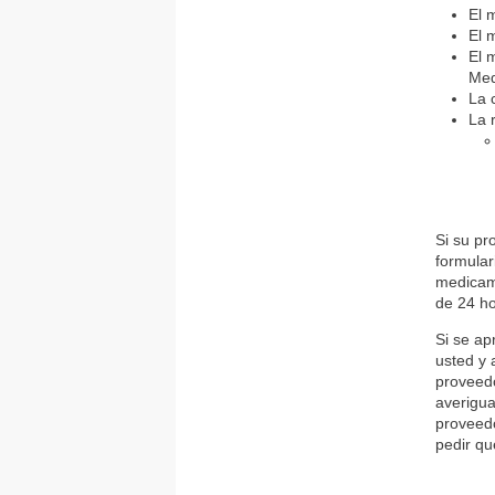
El 
El 
El 
Med
La 
La 
Si su pr
formular
medicame
de 24 ho
Si se ap
usted y 
proveed
averigua
proveedo
pedir qu