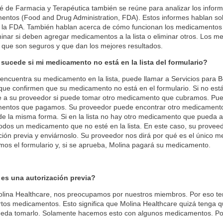
é de Farmacia y Terapéutica también se reúne para analizar los inform
entos (Food and Drug Administration, FDA). Estos informes hablan s
 la FDA. También hablan acerca de cómo funcionan los medicamentos a
inar si deben agregar medicamentos a la lista o eliminar otros. Los me
 que son seguros y que dan los mejores resultados.
 sucede si mi medicamento no está en la lista del formulario?
 encuentra su medicamento en la lista, puede llamar a Servicios para B
que confirmen que su medicamento no está en el formulario. Si no está 
 a su proveedor si puede tomar otro medicamento que cubramos. Puede
ntos que pagamos. Su proveedor puede encontrar otro medicamento inc
e la misma forma. Si en la lista no hay otro medicamento que pueda 
dos un medicamento que no esté en la lista. En este caso, su proveed
ción previa y enviárnoslo. Su proveedor nos dirá por qué es el único 
mos el formulario y, si se aprueba, Molina pagará su medicamento.
 es una autorización previa?
olina Healthcare, nos preocupamos por nuestros miembros. Por eso te
rtos medicamentos. Esto significa que Molina Healthcare quizá tenga
ueda tomarlo. Solamente hacemos esto con algunos medicamentos. Po