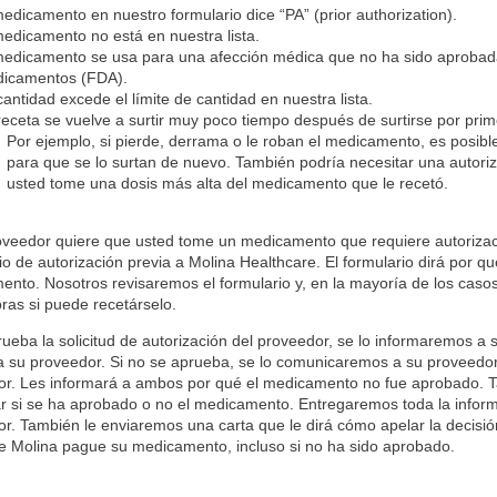
medicamento en nuestro formulario dice “PA” (prior authorization).
medicamento no está en nuestra lista.
medicamento se usa para una afección médica que no ha sido aprobada
icamentos (FDA).
cantidad excede el límite de cantidad en nuestra lista.
receta se vuelve a surtir muy poco tiempo después de surtirse por prim
Por ejemplo, si pierde, derrama o le roban el medicamento, es posibl
para que se lo surtan de nuevo. También podría necesitar una autoriz
usted tome una dosis más alta del medicamento que le recetó.
oveedor quiere que usted tome un medicamento que requiere autorizaci
io de autorización previa a Molina Healthcare. El formulario dirá por 
nto. Nosotros revisaremos el formulario y, en la mayoría de los caso
ras si puede recetárselo.
rueba la solicitud de autorización del proveedor, se lo informaremos a
a su proveedor
. Si no se aprueba, se lo comunicaremos a su proveedor
or. Les informará a ambos por qué el medicamento no fue aprobado. T
r si se ha aprobado o no el medicamento. Entregaremos toda la informa
r. También le enviaremos una carta que le dirá cómo apelar la decisió
e Molina pague su medicamento, incluso si no ha sido aprobado.