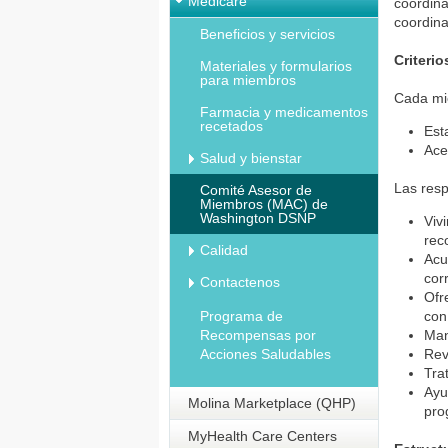
Medicare
coordina
coordina
Beneficios y servicios
Criteri
Materiales y formularios
para miembros
Cada mi
Farmacia y medicamentos
recetados
Est
Ace
Salud y bienstar
Las resp
Comité Asesor de
Miembros (MAC) de
Washington DSNP
Viv
rec
Calidad
Acu
cor
Contactenos
Ofr
Programa de
con
Recompensas por
Man
Acciones Saludables
Rev
Tra
Ayu
Molina Marketplace (QHP)
pro
MyHealth Care Centers