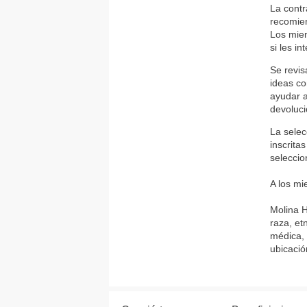
La contr
recomien
Los miem
si les i
Se revis
ideas co
ayudar a
devoluci
La sele
inscrita
seleccio
A los mi
Molina H
raza, et
médica, 
ubicació