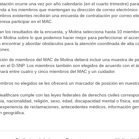
atación ocurre una vez por año calendario (en el cuarto trimestre) para
da a los miembros que mantengan su dirección de correo electrónico 
bros existentes recibirán una encuesta de contratación por correo ele
nteresa participar en el MAC.
an los resultados de la encuesta, y Molina selecciona hasta 10 miemb
n Molina sobre lo que podemos hacer mejor para perfeccionar el acce
 encontrar y abordar obstáculos para la atención coordinada de alta 
ones.
cción de miembros del MAC de Molina deberá incluir una muestra de p
s en el D-SNP. Los miembros también son elegidos de acuerdo con el ár
nará entre cuatro y cinco miembros del MAC y un cuidador.
embros no elegidos se les ofrecerá un marcador de posición en nuestra
ealthcare cumple con las leyes federales de derechos civiles correspo
nia, nacionalidad, religión, sexo, edad, discapacidad mental o física, e
experiencia de reclamaciones, antecedentes médicos, información gené
n geográfica.