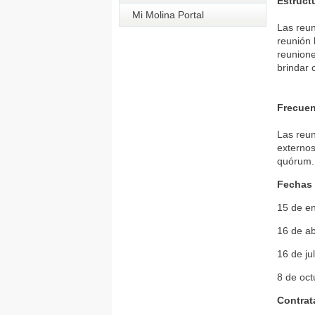
Estruct
Mi Molina Portal
Las reun
reunión 
reunione
brindar 
Frecue
Las reun
externos
quórum.
Fechas 
15 de e
16 de ab
16 de ju
8 de oc
Contrat