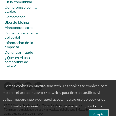
En la comunidad
Compromiso con la
calidad
Contáctenos
Blog de Molina
Mantenerse sano
Comentarios acerca
del portal
Información de la
empresa
Denunciar fraude
¿Qué es el uso
compartido de
datos?
Usamos cookies en nuestro sitio web. Las cookies se emplean para
mejorar el uso de nuestro sitio web y para fines de análisis. Al
utilizar nuestro sitio web, usted acepta nuestro uso de cookies de
conformidad con nuestra política de privacidad.
Privacy Terms
©2023 Molina Healthcare, Inc. Todos los derechos reservados.
Términos y condiciones de uso y privacidad del sitio web
|
Mapa del sitio
Acepto
última actualización: 05/17/2024