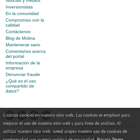
Noticias y medios
Inversionistas
En la comunidad
Compromiso con la
calidad
Contáctenos
Blog de Molina
Mantenerse sano
Comentarios acerca
del portal
Información de la
empresa
Denunciar fraude
¿Qué es el uso
compartido de
datos?
Usamos cookies en nuestro sitio web. Las cookies se emplean para
mejorar el uso de nuestro sitio web y para fines de análisis. Al
utilizar nuestro sitio web, usted acepta nuestro uso de cookies de
Y0050_23_001_LRWebsite_2023 Aceptado
conformidad con nuestra política de privacidad.
Privacy Terms
©2023 Molina Healthcare, Inc. Todos los derechos reservados.