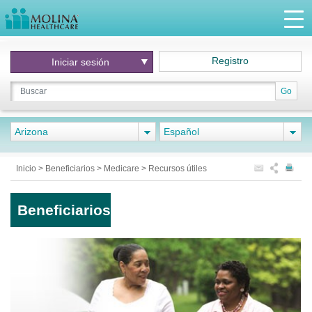
Registro
Iniciar
sesión
Go
Arizona
Español
Inicio
>
Beneficiarios
>
Medicare
>
Recursos útiles
Beneficiarios