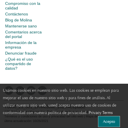
Compromiso con la
calidad
Contáctenos
Blog de Molina
Mantenerse sano
Comentarios acerca
del portal
Información de la
empresa
Denunciar fraude
¿Qué es el uso
compartido de
datos?
Usamos cookies en nuestro sitio web. Las cookies se emplean para
mejorar el uso de nuestro sitio web y para fines de análisis. Al
utilizar nuestro sitio web, usted acepta nuestro uso de cookies de
Y0050_23_001_LRWebsite_2023 Aceptado
conformidad con nuestra política de privacidad.
©2023 Molina Healthcare, Inc. Todos los derechos reservados.
Privacy Terms
Términos y condiciones de uso y privacidad del sitio web
|
Mapa del sitio
Acepto
última actualización: 10/26/2021