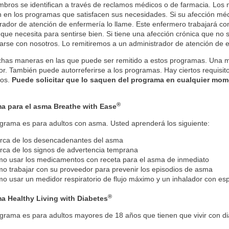
bros se identifican a través de reclamos médicos o de farmacia. Los
n en los programas que satisfacen sus necesidades. Si su afección mé
rador de atención de enfermería lo llame. Este enfermero trabajará c
 que necesita para sentirse bien. Si tiene una afección crónica que n
rse con nosotros. Lo remitiremos a un administrador de atención de 
as maneras en las que puede ser remitido a estos programas. Una ma
r. También puede autorreferirse a los programas. Hay ciertos requisi
ios.
Puede solicitar que lo saquen del programa en cualquier mom
®
a para el asma Breathe with Ease
grama es para adultos con asma. Usted aprenderá los siguiente:
rca de los desencadenantes del asma
rca de los signos de advertencia temprana
o usar los medicamentos con receta para el asma de inmediato
o trabajar con su proveedor para prevenir los episodios de asma
o usar un medidor respiratorio de flujo máximo y un inhalador con es
®
a Healthy Living with Diabetes
grama es para adultos mayores de 18 años que tienen que vivir con di