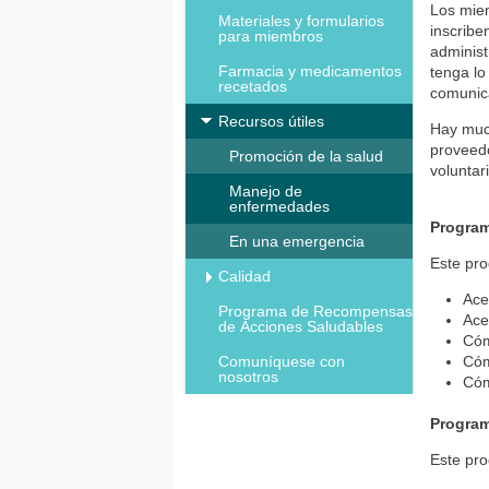
Los miem
Materiales y formularios
inscribe
para miembros
administ
Farmacia y medicamentos
tenga lo
recetados
comunica
Recursos útiles
Hay much
proveedo
Promoción de la salud
voluntar
Manejo de
enfermedades
Program
En una emergencia
Este pro
Calidad
Ace
Programa de Recompensas
Ace
de Acciones Saludables
Cóm
Comuníquese con
Cóm
nosotros
Cóm
Program
Este pro