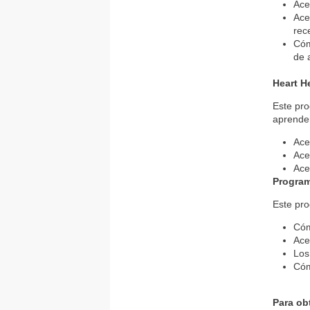
Ace
Ace
rec
Cóm
de 
Heart H
Este pro
aprender
Ace
Ace
Ace
Program
Este pro
Cóm
Ace
Los
Cóm
Para ob