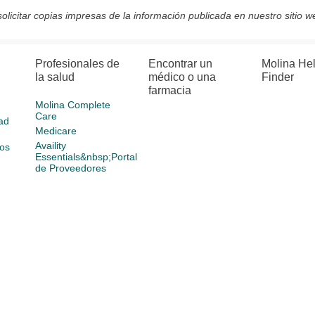
olicitar copias impresas de la información publicada en nuestro sitio w
Profesionales de
Encontrar un
Molina He
la salud
médico o una
Finder
farmacia
Molina Complete
Care
ad
Medicare
Availity
os
Essentials&nbsp;Portal
de Proveedores