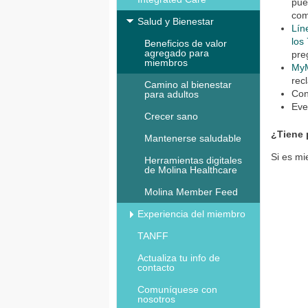
pue
com
Salud y Bienestar
Lín
los
Beneficios de valor
agregado para
pre
miembros
MyM
rec
Camino al bienestar
Con
para adultos
Eve
Crecer sano
¿Tiene 
Mantenerse saludable
Si es mi
Herramientas digitales
de Molina Healthcare
Molina Member Feed
Experiencia del miembro
TANFF
Actualiza tu info de
contacto
Comuníquese con
nosotros