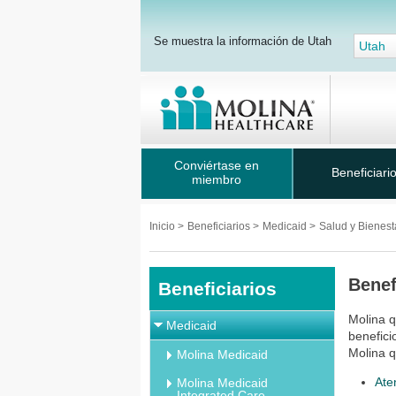
Se muestra la información de Utah
Utah
Conviértase en
Beneficiari
miembro
Inicio
>
Beneficiarios
>
Medicaid
>
Salud y Bienes
Benef
Beneficiarios
Molina q
Medicaid
benefici
Molina q
Molina Medicaid
Ate
Molina Medicaid
Integrated Care