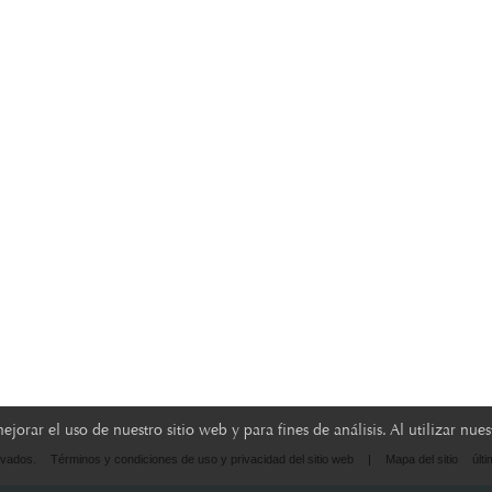
orar el uso de nuestro sitio web y para fines de análisis. Al utilizar nu
rvados.
Términos y condiciones de uso y privacidad del sitio web
|
Mapa del sitio
últ