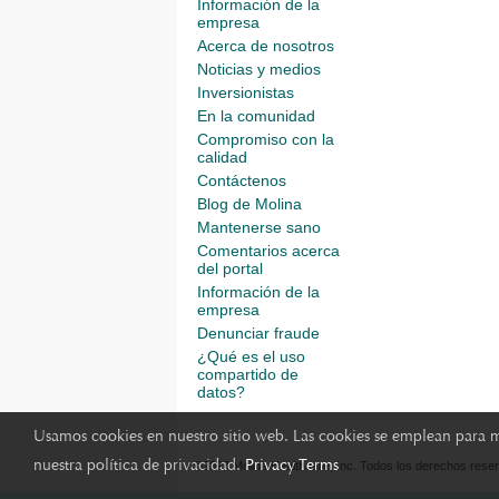
Información de la
empresa
Acerca de nosotros
Noticias y medios
Inversionistas
En la comunidad
Compromiso con la
calidad
Contáctenos
Blog de Molina
Mantenerse sano
Comentarios acerca
del portal
Información de la
empresa
Denunciar fraude
¿Qué es el uso
compartido de
datos?
Usamos cookies en nuestro sitio web. Las cookies se emplean para mej
nuestra política de privacidad.
Privacy Terms
©2023 Molina Healthcare, Inc. Todos los derechos rese