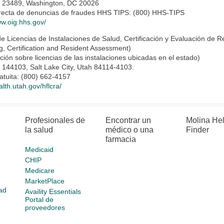
x 23489, Washington, DC 20026
irecta de denuncias de fraudes HHS TIPS: (800) HHS-TIPS
ww.oig.hhs.gov/
de Licencias de Instalaciones de Salud, Certificación y Evaluación de R
g, Certification and Resident Assessment)
ción sobre licencias de las instalaciones ubicadas en el estado)
 144103, Salt Lake City, Utah 84114-4103.
atuita: (800) 662-4157
alth.utah.gov/hflcra/
Profesionales de
Encontrar un
Molina He
la salud
médico o una
Finder
farmacia
Medicaid
CHIP
Medicare
MarketPlace
ad
Availity Essentials
Portal de
proveedores