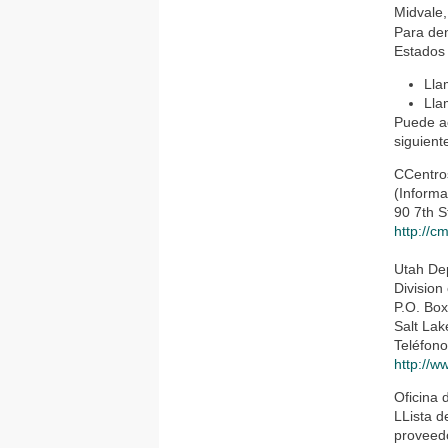
Midvale
Para den
Estados
Lla
Lla
Puede ac
siguient
CCentro
(Informa
90 7th S
http://c
Utah De
Division
P.O. Bo
Salt Lak
Teléfon
http://w
Oficina 
LLista d
proveedo