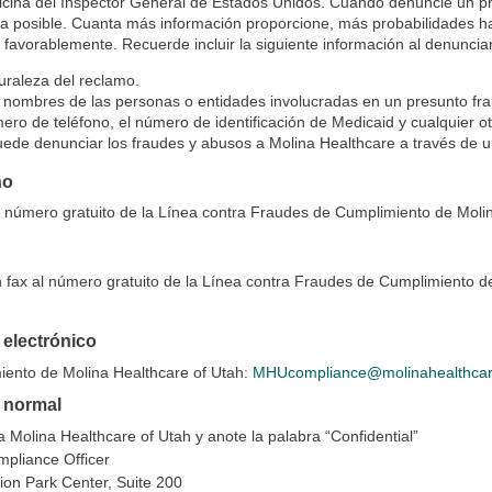
ficina del Inspector General de Estados Unidos. Cuando denuncie un p
 posible. Cuanta más información proporcione, más probabilidades hab
 favorablemente. Recuerde incluir la siguiente información al denuncia
uraleza del reclamo.
 nombres de las personas o entidades involucradas en un presunto fraud
ero de teléfono, el número de identificación de Medicaid y cualquier otr
ede denunciar los fraudes y abusos a Molina Healthcare a través de u
no
 número gratuito de la Línea contra Fraudes de Cumplimiento de Moli
 fax al número gratuito de la Línea contra Fraudes de Cumplimiento d
 electrónico
iento de Molina Healthcare of Utah:
MHUcompliance@molinahealthca
 normal
a Molina Healthcare of Utah y anote la palabra “Confidential”
mpliance Officer
on Park Center, Suite 200