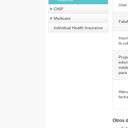
Usar 
CHIP
Medicare
Falsi
Individual Health Insurance
Inscr
la co
Prop
infor
médic
para 
Alter
fecha
Otros 