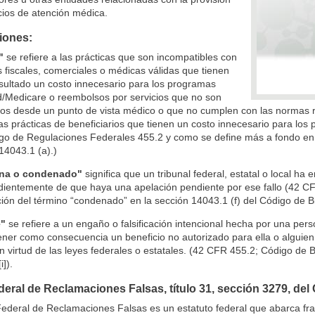
cios de atención médica.
ciones:
o"
se refiere a las prácticas que son incompatibles con
s fiscales, comerciales o médicas válidas que tienen
ultado un costo innecesario para los programas
d/Medicare o reembolsos por servicios que no son
ios desde un punto de vista médico o que no cumplen con las normas 
las prácticas de beneficiarios que tienen un costo innecesario para lo
go de Regulaciones Federales 455.2 y como se define más a fondo en e
14043.1 (a).)
na o condenado"
significa que un tribunal federal, estatal o local ha 
ientemente de que haya una apelación pendiente por ese fallo (42 CFR
ición del término “condenado” en la sección 14043.1 (f) del Código de Bi
e"
se refiere a un engaño o falsificación intencional hecha por una pe
ener como consecuencia un beneficio no autorizado para ella o alguien
n virtud de las leyes federales o estatales. (42 CFR 455.2; Código de B
i]).
deral de Reclamaciones Falsas, título 31, sección 3279, de
ederal de Reclamaciones Falsas es un estatuto federal que abarca fr