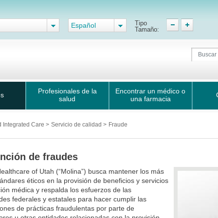
Tipo
Español
Tamaño:
Profesionales de la
Encontrar un médico o
os
salud
una farmacia
d Integrated Care
>
Servicio de calidad
>
Fraude
nción de fraudes
ealthcare of Utah (“Molina”) busca mantener los más
tándares éticos en la provisión de beneficios y servicios
ión médica y respalda los esfuerzos de las
des federales y estatales para hacer cumplir las
iones de prácticas fraudulentas por parte de
res u otras entidades relacionadas con la provisión