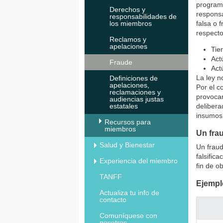
programa
Derechos y
respons
responsabilidades de
los miembros
falsa o 
respecto
Reclamos y
apelaciones
Tie
Act
Fraude
Act
La ley n
Definiciones de
apelaciones,
Por el 
reclamaciones y
provocan
audiencias justas
estatales
delibera
insumos 
Recursos para
miembros
Un fra
Salud y Bienestar
Un fraud
falsific
Experiencia del miembro
fin de o
TANFF
Ejempl
Actualiza tu info de
contacto
Comuníquese con
nosotros