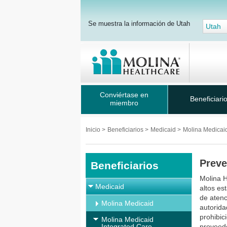
Se muestra la información de Utah
Utah
Conviértase en
Beneficiari
miembro
Inicio
>
Beneficiarios
>
Medicaid
>
Molina Medicai
Preve
Beneficiarios
Molina H
Medicaid
altos es
de atenc
Molina Medicaid
autorida
prohibic
Molina Medicaid
Integrated Care
proveedo