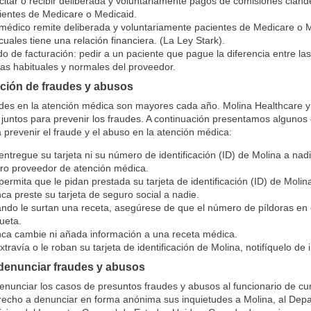
icitar o recibir deliberada y voluntariamente pagos de comisiones clan
ientes de Medicare o Medicaid.
médico remite deliberada y voluntariamente pacientes de Medicare o 
 cuales tiene una relación financiera. (La Ley Stark).
do de facturación: pedir a un paciente que pague la diferencia entre las
ifas habituales y normales del proveedor.
ción de fraudes y abusos
des en la atención médica son mayores cada año. Molina Healthcare y 
 juntos para prevenir los fraudes. A continuación presentamos alguno
 prevenir el fraude y el abuso en la atención médica:
entregue su tarjeta ni su número de identificación (ID) de Molina a nadi
tro proveedor de atención médica.
permita que le pidan prestada su tarjeta de identificación (ID) de Molin
ca preste su tarjeta de seguro social a nadie.
ndo le surtan una receta, asegúrese de que el número de píldoras en e
queta.
ca cambie ni añada información a una receta médica.
extravía o le roban su tarjeta de identificación de Molina, notifíquelo d
enunciar fraudes y abusos
nunciar los casos de presuntos fraudes y abusos al funcionario de cu
recho a denunciar en forma anónima sus inquietudes a Molina, al Dep