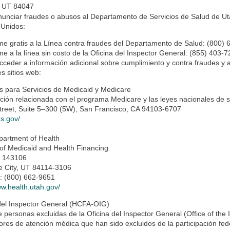
, UT 84047
unciar fraudes o abusos al Departamento de Servicios de Salud de Uta
 Unidos:
me gratis a la Línea contra fraudes del Departamento de Salud: (800) 
me a la línea sin costo de la Oficina del Inspector General: (855) 403-7
ceder a información adicional sobre cumplimiento y contra fraudes y a
es sitios web:
s para Servicios de Medicaid y Medicare
ción relacionada con el programa Medicare y las leyes nacionales de 
treet, Suite 5–300 (5W), San Francisco, CA 94103-6707
ms.gov/
partment of Health
 of Medicaid and Health Financing
x 143106
e City, UT 84114-3106
o: (800) 662-9651
ww.health.utah.gov/
del Inspector General (HCFA-OIG)
e personas excluidas de la Oficina del Inspector General (Office of the 
res de atención médica que han sido excluidos de la participación fede