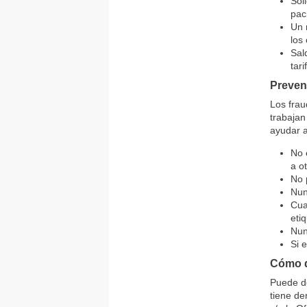
Sol
pac
Un 
los
Sal
tar
Preven
Los frau
trabajan
ayudar a
No 
a o
No 
Nun
Cua
eti
Nun
Si 
Cómo d
Puede de
tiene de