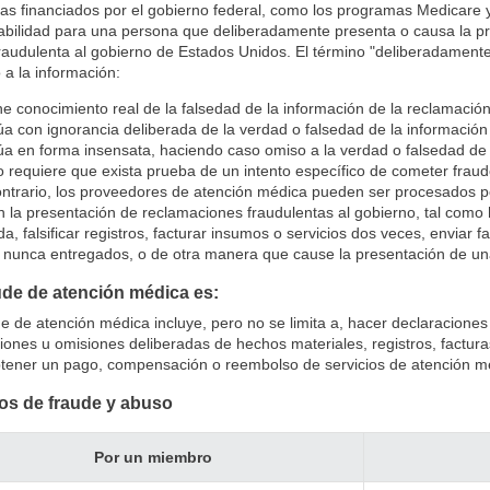
s financiados por el gobierno federal, como los programas Medicare y
abilidad para una persona que deliberadamente presenta o causa la p
fraudulenta al gobierno de Estados Unidos. El término "deliberadament
 a la información:
ne conocimiento real de la falsedad de la información de la reclamación
úa con ignorancia deliberada de la verdad o falsedad de la informació
úa en forma insensata, haciendo caso omiso a la verdad o falsedad de
o requiere que exista prueba de un intento específico de cometer frau
contrario, los proveedores de atención médica pueden ser procesados
 la presentación de reclamaciones fraudulentas al gobierno, tal como
da, falsificar registros, facturar insumos o servicios dos veces, enviar 
nunca entregados, o de otra manera que cause la presentación de una
ude de atención médica es:
e de atención médica incluye, pero no se limita a, hacer declaracione
aciones u omisiones deliberadas de hechos materiales, registros, factur
btener un pago, compensación o reembolso de servicios de atención m
os de fraude y abuso
Por un miembro