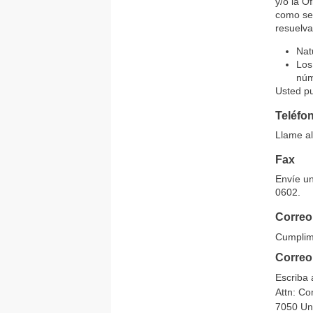
y/o la O
como sea
resuelva
Nat
Los
núm
Usted pu
Teléfo
Llame al
Fax
Envíe un
0602.
Correo
Cumplim
Correo
Escriba 
Attn: Co
7050 Uni