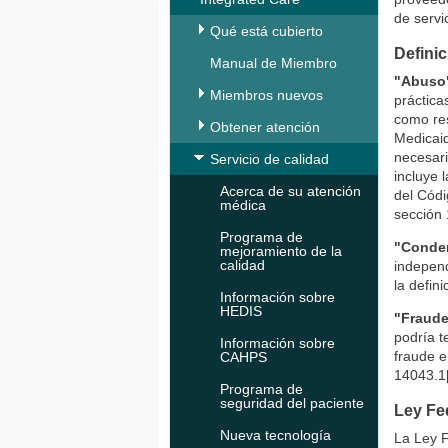
de servi
Qué está cubierto
Defini
Manual de Miembro
"
Abus
Miembros nuevos
práctica
como res
Obtener atención
Medicai
necesar
Servicio de calidad
incluye 
Acerca de su atención
del Códi
médica
sección 
Programa de
"Conde
mejoramiento de la
calidad
independ
la defin
Información sobre
HEDIS
"Fraud
podría t
Información sobre
fraude e
CAHPS
14043.1[
Programa de
seguridad del paciente
Ley Fe
Nueva tecnología
La Ley F