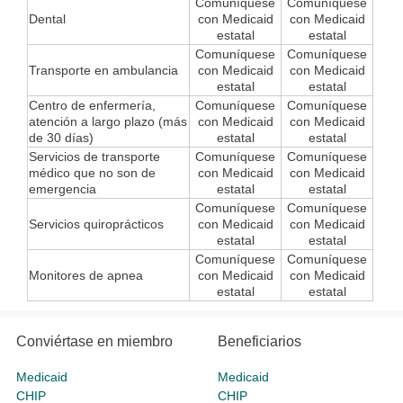
Comuníquese
Comuníquese
Dental
con Medicaid
con Medicaid
estatal
estatal
Comuníquese
Comuníquese
Transporte en ambulancia
con Medicaid
con Medicaid
estatal
estatal
Centro de enfermería,
Comuníquese
Comuníquese
atención a largo plazo (más
con Medicaid
con Medicaid
de 30 días)
estatal
estatal
Servicios de transporte
Comuníquese
Comuníquese
médico que no son de
con Medicaid
con Medicaid
emergencia
estatal
estatal
Comuníquese
Comuníquese
Servicios quiroprácticos
con Medicaid
con Medicaid
estatal
estatal
Comuníquese
Comuníquese
Monitores de apnea
con Medicaid
con Medicaid
estatal
estatal
Conviértase en miembro
Beneficiarios
Medicaid
Medicaid
CHIP
CHIP