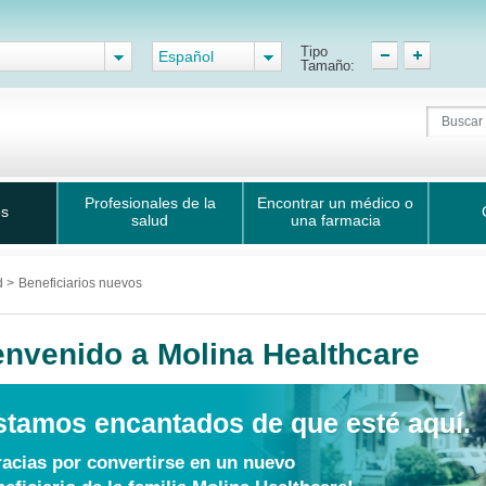
Tipo
Español
Tamaño:
Profesionales de la
Encontrar un médico o
os
salud
una farmacia
d
>
Beneficiarios nuevos
envenido a Molina Healthcare
stamos encantados de que esté aquí.
racias por convertirse en un nuevo