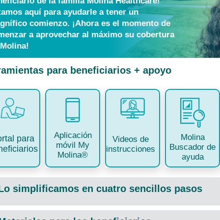
eficiario de la familia Molina Healthcare!
tamos aquí para ayudarle a tener un
gnífico comienzo. ¡Ahora es el momento de
menzar a aprovechar al máximo su cobertura
 Molina!
ramientas para beneficiarios + apoyo
Aplicación
Molina
rtal para
Videos de
móvil My
Buscador de
eficiarios
instrucciones
Molina®
ayuda
Lo simplificamos en cuatro sencillos pasos