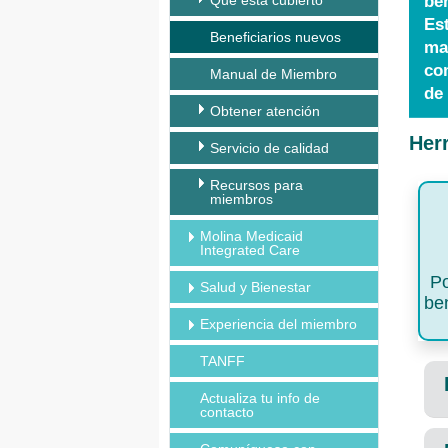
Qué está cubierto
ben
Es
Beneficiarios nuevos
ma
co
Manual de Miembro
de
Obtener atención
Her
Servicio de calidad
Recursos para
miembros
Molina Medicaid
Integrated Care
Po
Salud y Bienestar
ben
Experiencia del miembro
TANFF
Actualiza tu info de
contacto