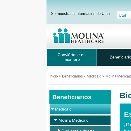
Se muestra la información de Utah
Utah
Conviértase en
Beneficiari
miembro
Inicio
>
Beneficiarios
>
Medicaid
>
Molina Medicai
Bi
Beneficiarios
Medicaid
E
Molina Medicaid
¡G