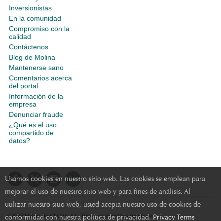
Inversionistas
En la comunidad
Compromiso con la
calidad
Contáctenos
Blog de Molina
Mantenerse sano
Comentarios acerca
del portal
Información de la
empresa
Denunciar fraude
¿Qué es el uso
compartido de
datos?
Usamos cookies en nuestro sitio web. Las cookies se emplean para
mejorar el uso de nuestro sitio web y para fines de análisis. Al
utilizar nuestro sitio web, usted acepta nuestro uso de cookies de
conformidad con nuestra política de privacidad.
Privacy Terms
©2023 Molina Healthcare, Inc. Todos los derechos reservados.