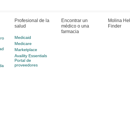
Profesional de la
Encontrar un
Molina He
salud
médico o una
Finder
farmacia
Medicaid
ro
Medicare
ad
Marketplace
Availity Essentials
Portal de
proveedores
da