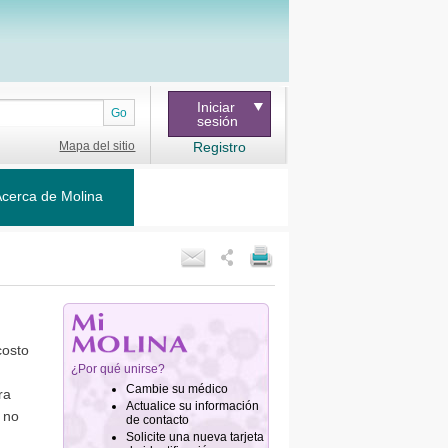
Iniciar
Go
sesión
Mapa del sitio
Registro
cerca de Molina
costo
ra
 no