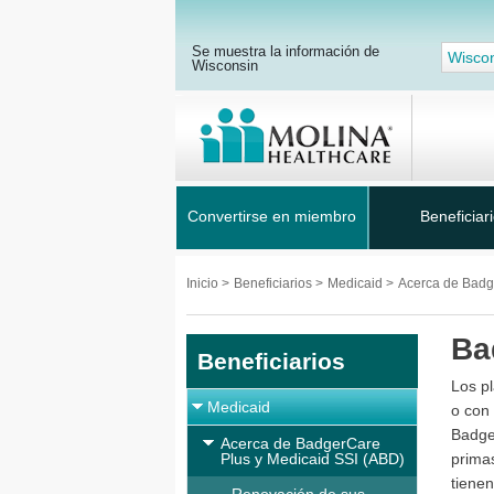
Se muestra la información de
Wisco
Wisconsin
Convertirse en miembro
Beneficiar
Inicio
>
Beneficiarios
>
Medicaid
>
Acerca de Badg
Ba
Beneficiarios
Los p
Medicaid
o con
Badge
Acerca de BadgerCare
Plus y Medicaid SSI (ABD)
prima
tiene