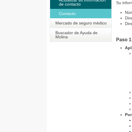
Actualizar su información
Su infor
de contacto
Núm
Contacto
Dir
Mercado de seguro médico
Dir
Buscador de Ayuda de
Molina
Paso 1
Apl
Por