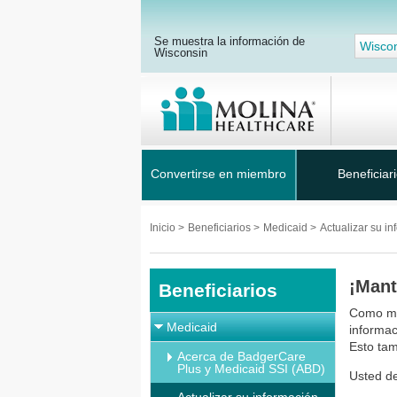
Se muestra la información de
Wisco
Wisconsin
Convertirse en miembro
Beneficiar
Inicio
>
Beneficiarios
>
Medicaid
>
Actualizar su i
¡Man
Beneficiarios
Como mi
Medicaid
informac
Esto tam
Acerca de BadgerCare
Plus y Medicaid SSI (ABD)
Usted de