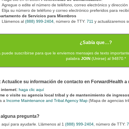
Agregue o edite el número de teléfono, correo electrónico y dirección 
Elija su número de teléfono y correo electrónico preferidos para recib
artamento de Servicios para Miembros
Llámenos al
(888) 999-2404
, número de TTY:
711
y actualizaremos s
¿Sabía que…?
 puede suscribirse para que le enviemos mensajes de texto importante
palabra
JOIN
(Unirse) al 94870.*
: Actualice su información de contacto en ForwardHealth a 
 internet:
haga clic aquí
me o visite su agencia local tribal y de mantenimiento de ingreso
a a
Income Maintenance and Tribal Agency Map
(Mapa de agencias tri
 alguna pregunta?
 aquí para ayudarle. Llámenos al 1
(888) 999-2404
, número de TTY: