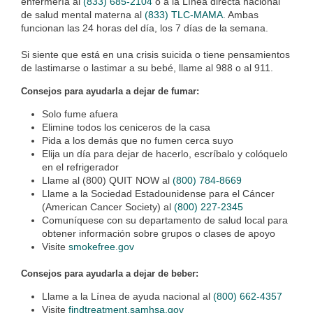
enfermería al
(833) 685-2104
o a la Línea directa nacional
de salud mental materna al
(833) TLC-MAMA
. Ambas
funcionan las 24 horas del día, los 7 días de la semana.
Si siente que está en una crisis suicida o tiene pensamientos
de lastimarse o lastimar a su bebé, llame al 988 o al 911.
Consejos para ayudarla a dejar de fumar:
Solo fume afuera
Elimine todos los ceniceros de la casa
Pida a los demás que no fumen cerca suyo
Elija un día para dejar de hacerlo, escríbalo y colóquelo
en el refrigerador
Llame al (800) QUIT NOW al
(800) 784-8669
Llame a la Sociedad Estadounidense para el Cáncer
(American Cancer Society) al
(800) 227-2345
Comuníquese con su departamento de salud local para
obtener información sobre grupos o clases de apoyo
Visite
smokefree.gov
Consejos para ayudarla a dejar de beber:
Llame a la Línea de ayuda nacional al
(800) 662-4357
Visite
findtreatment.samhsa.gov