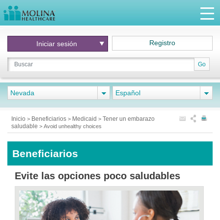
Registro
Iniciar
sesión
Go
Nevada
Español
Inicio
Beneficiarios
Medicaid
Tener un embarazo
>
>
>
saludable
>
Avoid unhealthy choices
Beneficiarios
Evite las opciones poco saludables