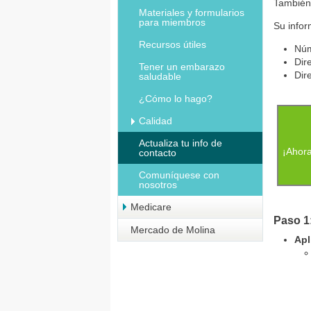
También 
Materiales y formularios
para miembros
Su infor
Recursos útiles
Núm
Dir
Tener un embarazo
Dir
saludable
¿Cómo lo hago?
Calidad
Actualiza tu info de
¡Ahora
contacto
Comuníquese con
nosotros
Medicare
Paso 1
Mercado de Molina
Apl