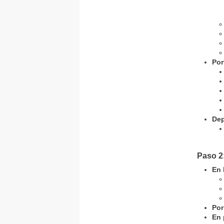
Por
Dep
Paso 2
En 
Por
En