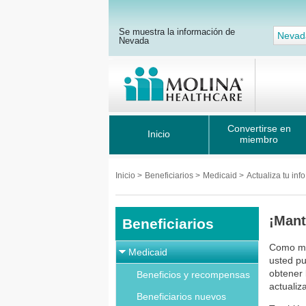
Se muestra la información de
Nevad
Nevada
Convertirse en
Inicio
miembro
Inicio
>
Beneficiarios
>
Medicaid
>
Actualiza tu inf
¡Man
Beneficiarios
Como mi
Medicaid
usted pu
obtener 
Beneficios y recompensas
actualiz
Beneficiarios nuevos