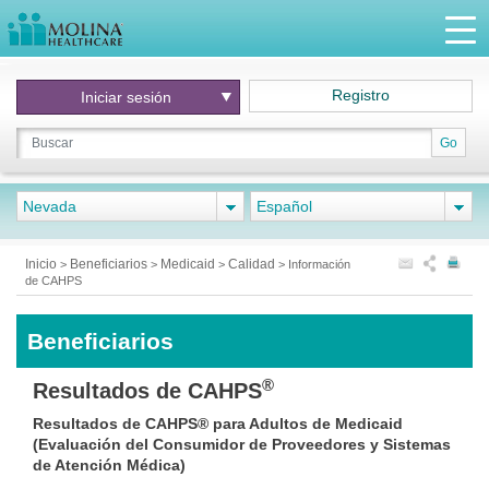
Registro
Iniciar
sesión
Go
Nevada
Español
Inicio
Beneficiarios
Medicaid
Calidad
>
>
>
>
Información
de CAHPS
Beneficiarios
®
Resultados de CAHPS
Resultados de CAHPS® para Adultos de Medicaid
(Evaluación del Consumidor de Proveedores y Sistemas
de Atención Médica)