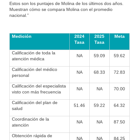
Estos son los puntajes de Molina de los últimos dos años.
Muestran cómo se compara Molina con el promedio
nacional.”
Medición
2024
2025
Meta
Tasa
Tasa
Calificación de toda la
NA
59.09
59.62
atención médica
Calificación del médico
NA
68.33
72.83
personal
Calificación del especialista
NA
NA
70.00
visto con más frecuencia
Calificación del plan de
51.46
59.22
64.32
salud
Coordinación de la
NA
NA
87.50
atención
Obtención rápida de
NA
NA
84.25