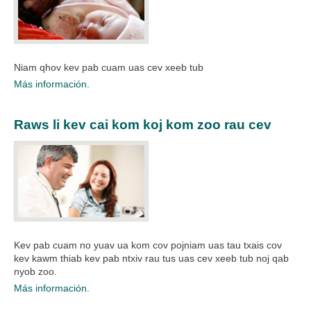
Niam qhov kev pab cuam uas cev xeeb tub​
Más información.
Raws li kev cai kom koj kom zoo rau cev
Kev pab cuam no yuav ua kom cov pojniam uas tau txais cov
kev kawm thiab kev pab ntxiv rau tus uas cev xeeb tub noj qab
nyob zoo.​
Más información.