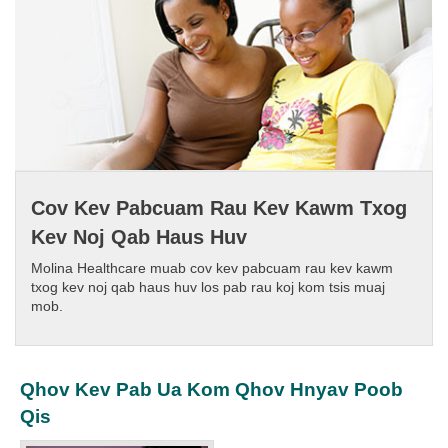
Cov Kev Pabcuam Rau Kev Kawm Txog
Kev Noj Qab Haus Huv
Molina Healthcare muab cov kev pabcuam rau kev kawm
txog kev noj qab haus huv los pab rau koj kom tsis muaj
mob.​
Qhov Kev Pab Ua Kom Qhov Hnyav Poob
Qis