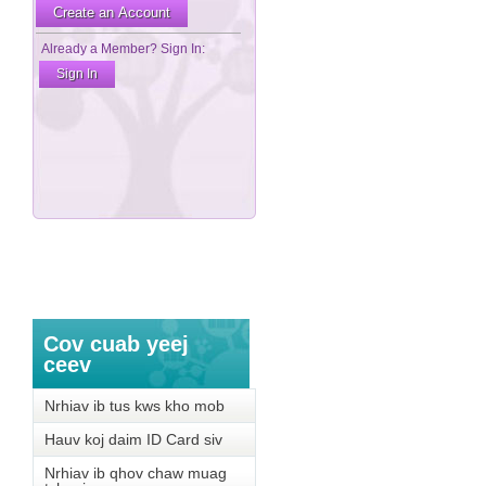
Cov cuab yeej
ceev
Nrhiav ib tus kws kho mob
Hauv koj daim ID Card siv
Nrhiav ib qhov chaw muag