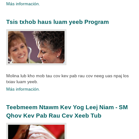
Más información.
Tsis txhob haus luam yeeb Program
Molina lub kho mob tau cov kev pab rau cov neeg uas npaj los
txiav luam yeeb.​
Más información.
Teebmeem Ntawm Kev Yog Leej Niam - SM
Qhov Kev Pab Rau Cev Xeeb Tub