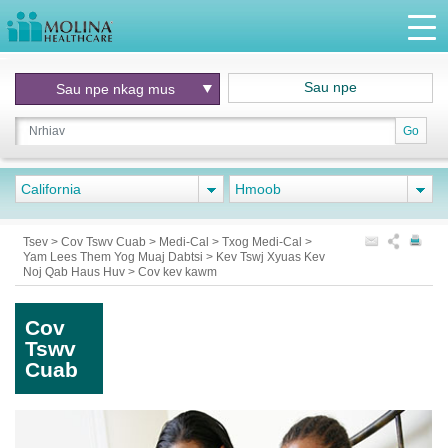
Sau npe
Sau npe nkag mus
Go
California
Hmoob
Tsev
>
Cov Tswv Cuab
>
Medi-Cal
>
Txog Medi-Cal
>
Yam Lees Them Yog Muaj Dabtsi
>
Kev Tswj Xyuas Kev
Noj Qab Haus Huv
>
Cov kev kawm
Cov
Tswv
Cuab