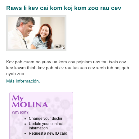
Raws li kev cai kom koj kom zoo rau cev
Kev pab cuam no yuav ua kom cov pojniam uas tau txais cov
kev kawm thiab kev pab ntxiv rau tus uas cev xeeb tub noj qab
nyob zoo.​
Más información.