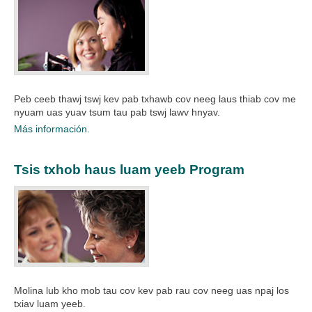
Peb ceeb thawj tswj kev pab txhawb cov neeg laus thiab cov me
nyuam uas yuav tsum tau pab tswj lawv hnyav.
Más información.
Tsis txhob haus luam yeeb Program
Molina lub kho mob tau cov kev pab rau cov neeg uas npaj los
txiav luam yeeb.​