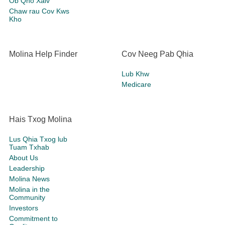
Ob Qho Xaiv
Chaw rau Cov Kws
Kho
Molina Help Finder
Cov Neeg Pab Qhia
Lub Khw
Medicare
Hais Txog Molina
Lus Qhia Txog lub
Tuam Txhab
About Us
Leadership
Molina News
Molina in the
Community
Investors
Commitment to