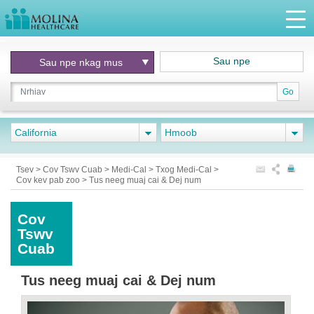
Sau npe
Sau npe nkag mus
Go
California
Hmoob
Tsev
>
Cov Tswv Cuab
>
Medi-Cal
>
Txog Medi-Cal
>
Cov kev pab zoo
>
Tus neeg muaj cai & Dej num
Cov
Tswv
Cuab
Tus neeg muaj cai & Dej num