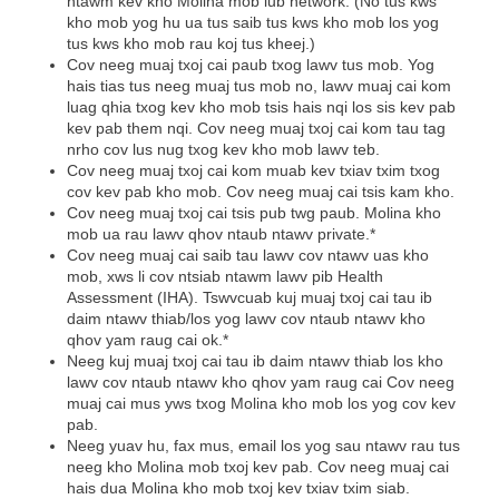
ntawm kev kho Molina mob lub network. (No tus kws
kho mob yog hu ua tus saib tus kws kho mob los yog
tus kws kho mob rau koj tus kheej.)
Cov neeg muaj txoj cai paub txog lawv tus mob. Yog
hais tias tus neeg muaj tus mob no, lawv muaj cai kom
luag qhia txog kev kho mob tsis hais nqi los sis kev pab
kev pab them nqi. Cov neeg muaj txoj cai kom tau tag
nrho cov lus nug txog kev kho mob lawv teb.
Cov neeg muaj txoj cai kom muab kev txiav txim txog
cov kev pab kho mob. Cov neeg muaj cai tsis kam kho.
Cov neeg muaj txoj cai tsis pub twg paub. Molina kho
mob ua rau lawv qhov ntaub ntawv private.*
Cov neeg muaj cai saib tau lawv cov ntawv uas kho
mob, xws li cov ntsiab ntawm lawv pib Health
Assessment (IHA). Tswvcuab kuj muaj txoj cai tau ib
daim ntawv thiab/los yog lawv cov ntaub ntawv kho
qhov yam raug cai ok.*
Neeg kuj muaj txoj cai tau ib daim ntawv thiab los kho
lawv cov ntaub ntawv kho qhov yam raug cai Cov neeg
muaj cai mus yws txog Molina kho mob los yog cov kev
pab.
Neeg yuav hu, fax mus, email los yog sau ntawv rau tus
neeg kho Molina mob txoj kev pab. Cov neeg muaj cai
hais dua Molina kho mob txoj kev txiav txim siab.