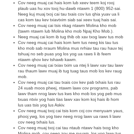
Cov neeg muaj cai hais kom lub xeev teem koj rooj
plaub uas hu xov tooj hu-dawb ntawm 1 (800) 952-sai.
Neeg kuj muaj txoj cai tau txais cov lus qhia yuav ua li
cas kom tau kev txiavtxim siab sai xeev tuaj hais sai.
Cov neeg muaj cai tsis nkag ntawm Molina kho mob
(tawm ntawm lub Molina kho mob Npaj Kho Mob.).
Neeg muaj cai kom ib tug thib ob xav txog lawv tus mob
Cov neeg muaj cai hais kom lwm tus neeg kis tau tus
kho mob sab nraum Molina mus nrhiav tau rau hauv tej
tshuaj no seb puas yog los yog ua raws li ib feem
ntawm qhov kev tshawb kawm.
Cov neeg muaj cai txiav txim ua ntej li lawv xav tau lawv
rau thaum lawv muaj ib tug tuag taus mob los kev raug
mob.
Cov neeg muaj cai tau txais cov kev pab txhais lus rau
24 xuab moos pheej, ntawm lawv cov programs, pab
lawv tham nrog lawv tus kws kho mob los yog peb mus
txuas ntxiv yog hais tias lawv xav kom koj hais ib hom
lus uas tsis yog lus Askiv.
Cov neeg muaj txoj cai tsis kom coj cov menyuam yaus,
phooj ywg, los yog tsev neeg nrog lawv ua raws li lawv
cov neeg txhais lus.
Cov neeg muaj txoj cai tau ntaub ntawv hais txog kho
Molina mob, cov neeg zov me nyuam, los yog lawv tus