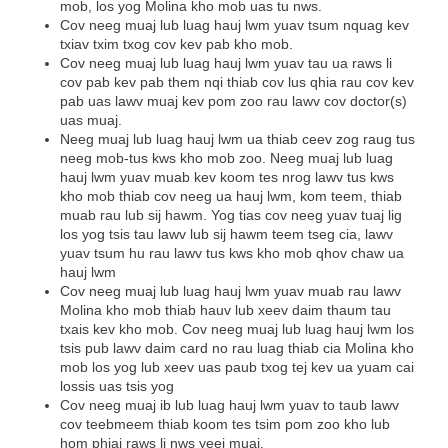
mob, los yog Molina kho mob uas tu nws.
Cov neeg muaj lub luag hauj lwm yuav tsum nquag kev
txiav txim txog cov kev pab kho mob.
Cov neeg muaj lub luag hauj lwm yuav tau ua raws li
cov pab kev pab them nqi thiab cov lus qhia rau cov kev
pab uas lawv muaj kev pom zoo rau lawv cov doctor(s)
uas muaj.
Neeg muaj lub luag hauj lwm ua thiab ceev zog raug tus
neeg mob-tus kws kho mob zoo. Neeg muaj lub luag
hauj lwm yuav muab kev koom tes nrog lawv tus kws
kho mob thiab cov neeg ua hauj lwm, kom teem, thiab
muab rau lub sij hawm. Yog tias cov neeg yuav tuaj lig
los yog tsis tau lawv lub sij hawm teem tseg cia, lawv
yuav tsum hu rau lawv tus kws kho mob qhov chaw ua
hauj lwm
Cov neeg muaj lub luag hauj lwm yuav muab rau lawv
Molina kho mob thiab hauv lub xeev daim thaum tau
txais kev kho mob. Cov neeg muaj lub luag hauj lwm los
tsis pub lawv daim card no rau luag thiab cia Molina kho
mob los yog lub xeev uas paub txog tej kev ua yuam cai
lossis uas tsis yog
Cov neeg muaj ib lub luag hauj lwm yuav to taub lawv
cov teebmeem thiab koom tes tsim pom zoo kho lub
hom phiaj raws li nws yeej muaj.