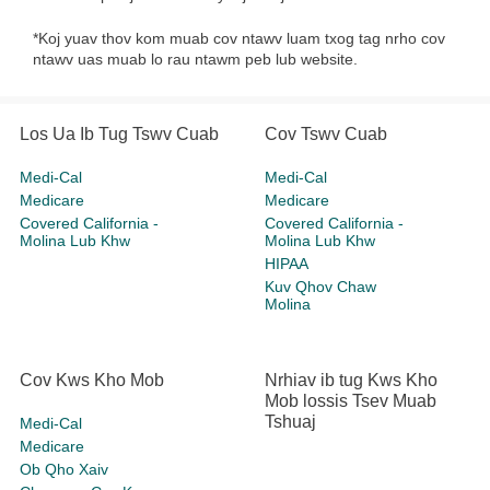
*Koj yuav thov kom muab cov ntawv luam txog tag nrho cov
ntawv uas muab lo rau ntawm peb lub website.
Los Ua Ib Tug Tswv Cuab
Cov Tswv Cuab
Medi-Cal
Medi-Cal
Medicare
Medicare
Covered California -
Covered California -
Molina Lub Khw
Molina Lub Khw
HIPAA
Kuv Qhov Chaw
Molina
Cov Kws Kho Mob
Nrhiav ib tug Kws Kho
Mob lossis Tsev Muab
Tshuaj
Medi-Cal
Medicare
Ob Qho Xaiv