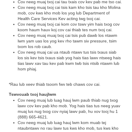
Cov neeg muaj txoj cai tau txais cov kev pab me tso cai.
Cov neeg muaj txoj cai tsis kam kho tsis tau kho Molina
mob, cov kws kho mob los yog lub Department of
Health Care Services Kev acting twg txoj cai.
Cov neeg muaj txoj cai kom cov tswv yim hais txog cov
koom haum hauv koj cov cai thiab tes num txoj cai.
Cov neeg muaj muaj txoj cai tsis pub dawb los ntawm
lwm yam uas los yog kev rho tawm siv pressure, tsim
txom los rob caub.
Cov neeg muaj cai ua ntaub ntawv tus tsis txaus siab
los sis kev tsis txaus siab yog hais tias lawv ntseeg hais
tias lawv xav tau kev pab kwm twb tsis ntsib ntawm lub
hom phiaj.
*Rau lub xeev thiab tsoom fwv teb chaws cov cai.
Tswvcuab txoj haujlwm
Cov neeg muaj lub luag hauj lwm paub thiab nug txog
lawv cov kev pab kho mob. Yog hais tias tus neeg yuav
muaj lus nug txog cov nyiaj lawv pab, hu xov tooj hu 1
(888) 665-4621.
Cov neeg muaj lub luag hauj lwm kom muab tej
ntaubntawv no rau lawv tus kws kho mob, tus kws kho