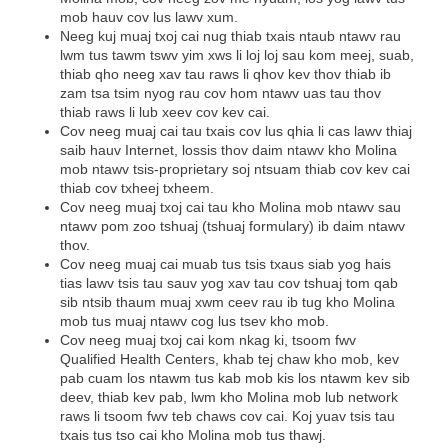
mob hauv cov lus lawv xum.
Neeg kuj muaj txoj cai nug thiab txais ntaub ntawv rau
lwm tus tawm tswv yim xws li loj loj sau kom meej, suab,
thiab qho neeg xav tau raws li qhov kev thov thiab ib
zam tsa tsim nyog rau cov hom ntawv uas tau thov
thiab raws li lub xeev cov kev cai.
Cov neeg muaj cai tau txais cov lus qhia li cas lawv thiaj
saib hauv Internet, lossis thov daim ntawv kho Molina
mob ntawv tsis-proprietary soj ntsuam thiab cov kev cai
thiab cov txheej txheem.
Cov neeg muaj txoj cai tau kho Molina mob ntawv sau
ntawv pom zoo tshuaj (tshuaj formulary) ib daim ntawv
thov.
Cov neeg muaj cai muab tus tsis txaus siab yog hais
tias lawv tsis tau sauv yog xav tau cov tshuaj tom qab
sib ntsib thaum muaj xwm ceev rau ib tug kho Molina
mob tus muaj ntawv cog lus tsev kho mob.
Cov neeg muaj txoj cai kom nkag ki, tsoom fwv
Qualified Health Centers, khab tej chaw kho mob, kev
pab cuam los ntawm tus kab mob kis los ntawm kev sib
deev, thiab kev pab, lwm kho Molina mob lub network
raws li tsoom fwv teb chaws cov cai. Koj yuav tsis tau
txais tus tso cai kho Molina mob tus thawj.