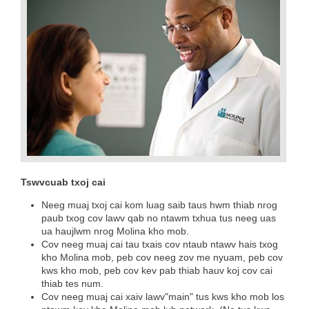
Tswvcuab txoj cai
Neeg muaj txoj cai kom luag saib taus hwm thiab nrog
paub txog cov lawv qab no ntawm txhua tus neeg uas
ua haujlwm nrog Molina kho mob.
Cov neeg muaj cai tau txais cov ntaub ntawv hais txog
kho Molina mob, peb cov neeg zov me nyuam, peb cov
kws kho mob, peb cov kev pab thiab hauv koj cov cai
thiab tes num.
Cov neeg muaj cai xaiv lawv"main" tus kws kho mob los