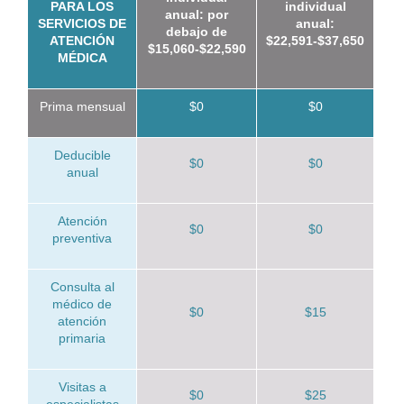
PARA LOS
individual
anual: por
SERVICIOS DE
anual:
debajo de
ATENCIÓN
$22,591-$37,650
$15,060-$22,590
MÉDICA
Prima mensual
$0
$0
Deducible
$0
$0
anual
Atención
$0
$0
preventiva
Consulta al
médico de
$0
$15
atención
primaria
Visitas a
$0
$25