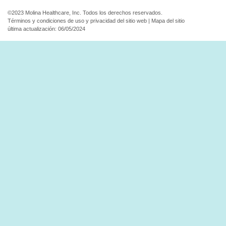
©2023 Molina Healthcare, Inc. Todos los derechos reservados.
Términos y condiciones de uso y privacidad del sitio web
|
Mapa del sitio
última actualización: 06/05/2024