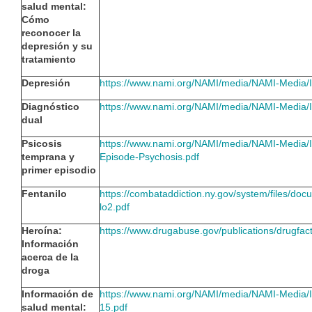
salud mental:
Cómo
reconocer la
depresión y su
tratamiento
Depresión
https://www.nami.org/NAMI/media/NAMI-Media/
Diagnóstico
https://www.nami.org/NAMI/media/NAMI-Media/
dual
Psicosis
https://www.nami.org/NAMI/media/NAMI-Media/I
temprana y
Episode-Psychosis.pdf
primer episodio
Fentanilo
https://combataddiction.ny.gov/system/files/d
lo2.pdf
Heroína:
https://www.drugabuse.gov/publications/drugfac
Información
acerca de la
droga
Información de
https://www.nami.org/NAMI/media/NAMI-Media/I
salud mental:
15.pdf