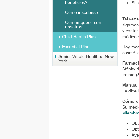
beneficios?
Si 
Cómo inscribirse
Tal vez 
Comuníquese con
sigamos 
nosotros
y contar
Child Health Plus
médico e
Essential Plan
Hay med
cosméti
Senior Whole Health of New
York
Farmaci
Affinity
treinta 
Manual
Le dice 
Cómo ob
Su médic
Miembr
Obt
Obt
Ave