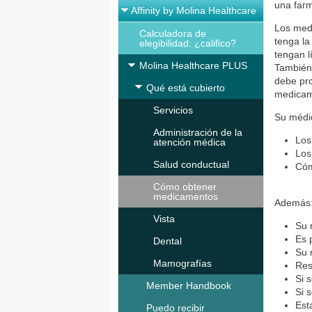
una farm
Affinity by Molina Healthcare
Los med
Calculadora de
tenga l
elegibilidad: ¿califico?
tengan l
Molina Healthcare PLUS
También 
debe pr
Qué está cubierto
medicame
Servicios
Su médi
Administración de la
Los
atención médica
Los
Salud conductual
Cóm
Cómo obtener
medicamentos
Además
Vista
Su 
Es 
Dental
Su 
Mamografías
Res
Si 
Member Handbook
Si 
Est
Puedo recibir