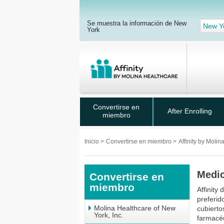
Se muestra la información de New
New Y
York
Convertirse en
After Enrolling
miembro
Inicio
>
Convertirse en miembro
>
Affinity by Moli
Medi
Convertirse en
miembro
Affinity
preferid
Molina Healthcare of New
cubierto
York, Inc.
farmacé