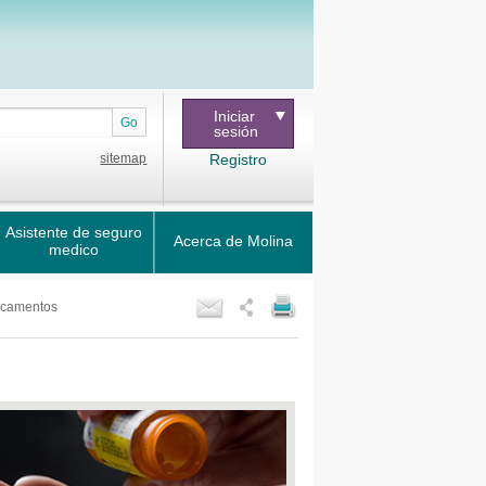
Iniciar
Go
sesión
sitemap
Registro
Asistente de seguro
Acerca de Molina
medico
icamentos