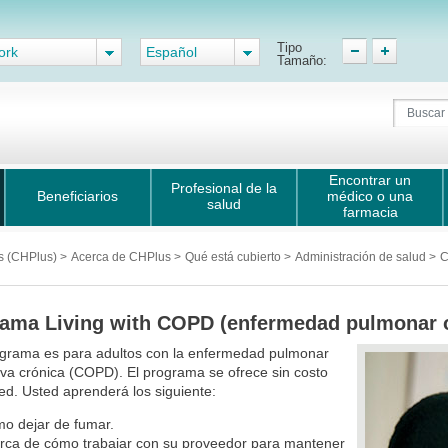
Tipo
ork
Español
Tamaño:
Encontrar un
Profesional de la
Beneficiarios
médico o una
salud
farmacia
us (CHPlus)
>
Acerca de CHPlus
>
Qué está cubierto
>
Administración de salud
>
C
ama Living with COPD (enfermedad pulmonar o
ograma es para adultos con la enfermedad pulmonar
iva crónica (COPD). El programa se ofrece sin costo
ed. Usted aprenderá los siguiente:
o dejar de fumar.
rca de cómo trabajar con su proveedor para mantener