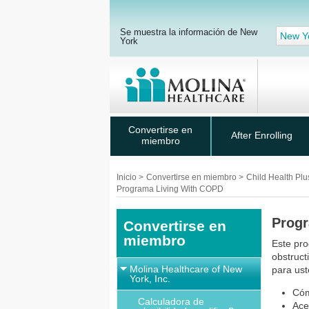
Se muestra la información de New
New Y
York
Convertirse en
After Enrolling
miembro
Inicio
>
Convertirse en miembro
>
Child Health Pl
Programa Living With COPD
Progr
Convertirse en
miembro
Este pr
obstruct
Molina Healthcare of New
para ust
York, Inc.
Cóm
Calculadora de
Ace