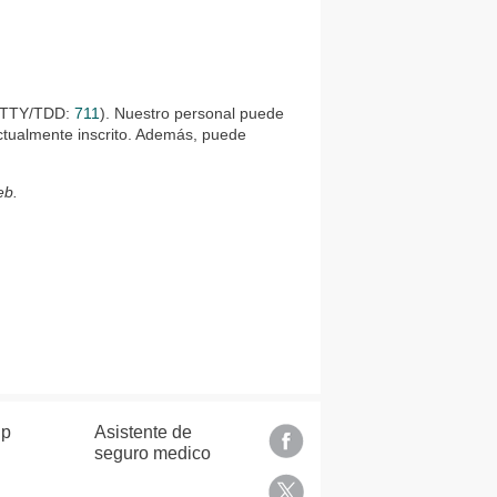
TTY/TDD:
711
). Nuestro personal puede
ctualmente inscrito. Además, puede
eb.
lp
Asistente de
seguro medico