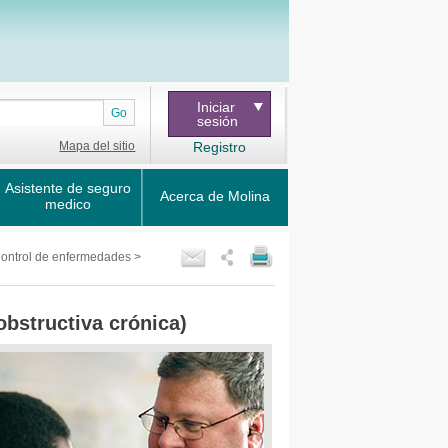
Iniciar
Go
sesión
Mapa del sitio
Registro
Asistente de seguro
Acerca de Molina
medico
ontrol de enfermedades
>
bstructiva crónica)