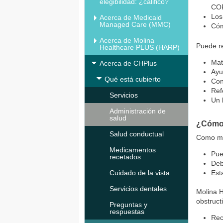
elegibilidad: ¿califico?
COP
Los
Acerca de Medicaid
Managed Care (MMC)
Cóm
Acerca de Molina
Puede re
Healthcare PLUS (HARP)
Mat
Acerca de CHPlus
Ayu
Qué está cubierto
Con
Ref
Servicios
Un 
Administración de
salud
¿Cómo 
Salud conductual
Como mi
Medicamentos
Pue
recetados
Deb
Cuidado de la vista
Est
Servicios dentales
Molina H
obstruct
Preguntas y
respuestas
Rec