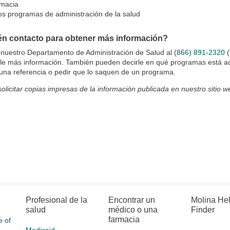
macia
os programas de administración de la salud
én contacto para obtener más información?
 nuestro Departamento de Administración de Salud al
(866) 891-2320
(
rle más información. También pueden decirle en qué programas está a
r una referencia o pedir que lo saquen de un programa.
olicitar copias impresas de la información publicada en nuestro sitio w
Profesional de la
Encontrar un
Molina He
salud
médico o una
Finder
farmacia
e of