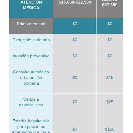
ATENCIÓN
$15,060-$22,590
$37,650
MÉDICA
Prima mensual
$0
$0
Deducible cada año
$0
$0
Atención preventiva
$0
$0
Consulta al médico
de atención
$0
$15
primaria
Visitas a
$0
$25
especialistas
Estadía hospitalaria
para pacientes
$0
$150
internados por cada