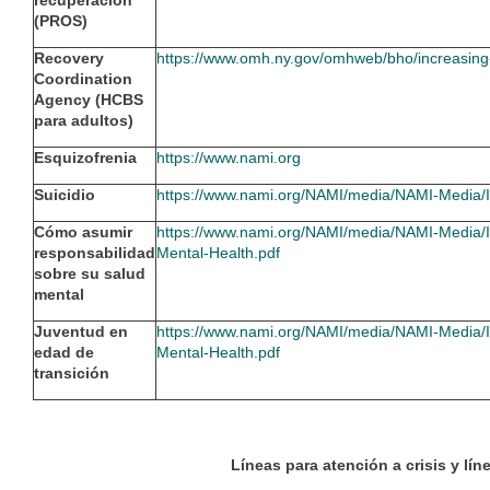
recuperación
(PROS)
Recovery
https://www.omh.ny.gov/omhweb/bho/increasing
Coordination
Agency (HCBS
para adultos)
Esquizofrenia
https://www.nami.org
Suicidio
https://www.nami.org/NAMI/media/NAMI-Media/
Cómo asumir
https://www.nami.org/NAMI/media/NAMI-Media/I
responsabilidad
Mental-Health.pdf
sobre su salud
mental
Juventud en
https://www.nami.org/NAMI/media/NAMI-Media/I
edad de
Mental-Health.pdf
transición
Líneas para atención a crisis y lín