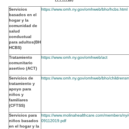
Servicios
https://www.omh.ny.gov/omhweb/bho/hcbs.html
basados en el
hogar y la
comunidad de
salud
conductual
para adultos(BH
HCBS)
Tratamiento
https://www.omh.ny.gov/omhweb/act
comunitario
asertivo (ACT)
Servicios de
https://www.omh.ny.gov/omhweb/bho/childrensm
tratamiento y
apoyo para
niños y
familiares
(CFTSS)
Servicios para
https://www.molinahealthcare.com/members/ny
niños basados
09112019.pdf
en el hogar y la