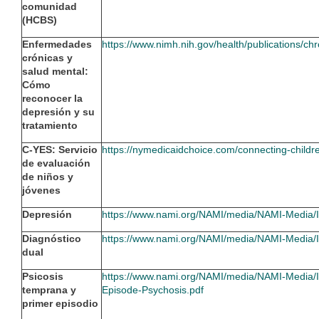
comunidad
(HCBS)
Enfermedades
https://www.nimh.nih.gov/health/publications/chr
crónicas y
salud mental:
Cómo
reconocer la
depresión y su
tratamiento
C-YES: Servicio
https://nymedicaidchoice.com/connecting-chil
de evaluación
de niños y
jóvenes
Depresión
https://www.nami.org/NAMI/media/NAMI-Media/
Diagnóstico
https://www.nami.org/NAMI/media/NAMI-Media/
dual
Psicosis
https://www.nami.org/NAMI/media/NAMI-Media/I
temprana y
Episode-Psychosis.pdf
primer episodio