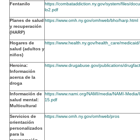
Fentanilo
https://combataddiction.ny.gov/system/files/d
lo2.pdf
Planes de salud
https://www.omh.ny.gov/omhweb/bho/harp.html
y recuperación
(HARP)
Hogares de
https://www.health.ny.gov/health_care/medica
salud (adultos y
niños)
Heroina:
https://www.drugabuse.gov/publications/drugfac
Información
acerca de la
droga
Información de
https://www.nami.org/NAMI/media/NAMI-Media/I
salud mental:
15.pdf
Multicultural
Servicios de
https://www.omh.ny.gov/omhweb/pros
orientación
personalizados
para la