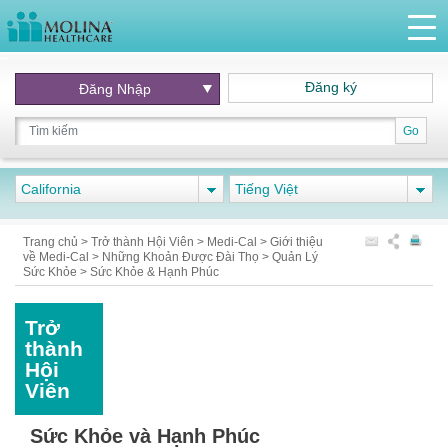
Đăng ký
Đăng Nhập
Go
California
Tiếng Việt
Trang chủ
>
Trở thành Hội Viên
>
Medi-Cal
>
Giới thiệu
về Medi-Cal
>
Những Khoản Được Đài Thọ
>
Quản Lý
Sức Khỏe
>
Sức Khỏe & Hạnh Phúc
Trở
thành
Hội
Viên
Sức Khỏe và Hạnh Phúc